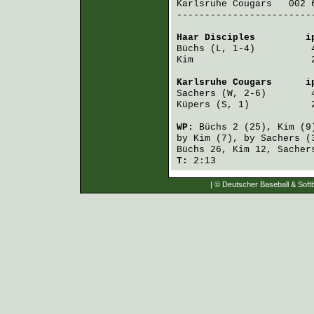
Karlsruhe Cougars
   002 
-------------------------
Haar Disciples
         i
Büchs
Kim
                     
Karlsruhe Cougars
      i
Sachers
Küpers
 (S, 1)           
WP:
Büchs
2 (25),
Kim
(9
by
Kim
(7), by
Sachers
(
Büchs
26,
Kim
12,
Sacher
T:
2:13
| © Deutscher Baseball & Softb