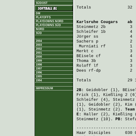
SÜDOST
Totals               32  
DM
PLAYOFFS
PLAYDOWNS NORD
Karlsruhe Cougars
    ab 
PLAYDOWNS SÜD
Steinmetz
NORD
Schleifer
SÜD
Jörger
Sachers
 p             2 
2004
2003
Murniati
2002
Merkt
2001
BEisele
2000
Thoma
1999
1998
Roloff
1997
Dees
 rf-dp            2  
1996
1995
Totals               29 1
1994
IMPRESSUM
2B:
Geidobler
(1),
BEise
Frick
(1),
Kießling
2 (6
Schleifer
(4),
Steinmetz
(1),
Geidobler
(2),
Kim
(
(1),
Steinmetz
(2).
Team
E:
Haller
(2),
Kießling
(
Steinmetz
(10).
PB:
Stef
Haar Disciples
      030 