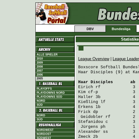
DBV
Bundesliga
Statistik
ALLE SPIELER
League Overview
|
League Leade
2010
2009
Boxscore Softball Bundesl
2008
2007
Haar Disciples (9) at Ka
2006
2005
Haar Disciples
       ab 
Eirich
PLAYOFFS
Kim
PLAYDOWNS NORD
Haller
PLAYDOWNS SÜD
NORD
Kießling
SÜD
Erkens
Frick
 dp              2  
NORD
Geidobler
SÜD
Stefanidou
 c          3 
Jürgens
NORDWEST
Alexander
NORDOST
Zmeck
 2b              4  
SÜDWEST