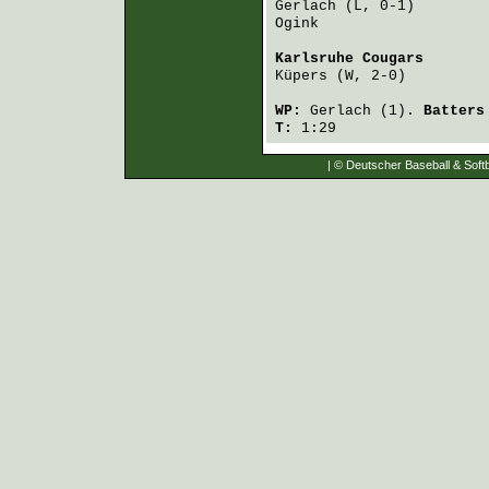
Gerlach
Ogink
                   
Karlsruhe Cougars
       
Küpers
 (W, 2-0)         
WP:
Gerlach
(1).
Batters
T:
1:29
| © Deutscher Baseball & Softb