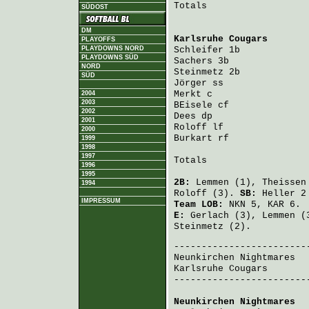
Totals                   
SÜDOST
DM
Karlsruhe Cougars
       
PLAYOFFS
PLAYDOWNS NORD
Schleifer
PLAYDOWNS SÜD
Sachers
NORD
Steinmetz
SÜD
Jörger
Merkt
2004
2003
BEisele
2002
Dees
2001
Roloff
2000
Burkart
 rf              
1999
1998
1997
Totals                   
1996
1995
2B:
Lemmen
(1),
Theissen
1994
Roloff
(3).
SB:
Heller
2
IMPRESSUM
Team LOB:
NKN 5, KAR 6.
E:
Gerlach
(3),
Lemmen
(
Steinmetz
(2).
Neunkirchen Nightmares
  
Karlsruhe Cougars
       
-------------------------
Neunkirchen Nightmares
  