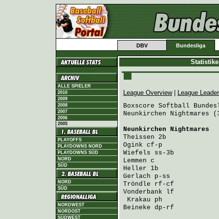
DBV
Bundesliga
Statistik
ALLE SPIELER
League Overview
|
League Leade
2010
2009
Boxscore Softball Bundesl
2008
2007
Neunkirchen Nightmares (
2006
2005
Neunkirchen Nightmares
  
Theissen
PLAYOFFS
Ogink
PLAYDOWNS NORD
Wiefels
PLAYDOWNS SÜD
NORD
Lemmen
SÜD
Heller
Gerlach
NORD
Tröndle
SÜD
Vonderbank
 lf           
Krakau
NORDWEST
Beineke
 dp-rf           
NORDOST
SÜDWEST