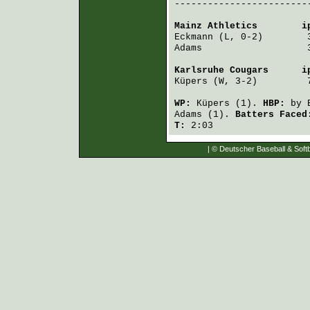
-------------------------
Mainz Athletics
        i
Eckmann
Adams
                   
Karlsruhe Cougars
      i
Küpers
 (W, 3-2)         
WP:
Küpers
(1).
HBP:
by
Adams
(1).
Batters Face
T:
2:03
| © Deutscher Baseball & Softb