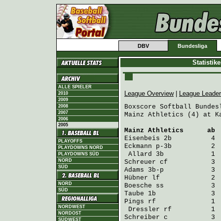
DBV
Bundesliga
Statistik
ALLE SPIELER
League Overview
|
League Leade
2010
2009
Boxscore Softball Bundesl
2008
2007
Mainz Athletics (4) at K
2006
2005
Mainz Athletics
      ab 
Eisenbeis
PLAYOFFS
Eckmann
 p-3b          2 
PLAYDOWNS NORD
Allard
PLAYDOWNS SÜD
NORD
Schreuer
SÜD
Adams
Hübner
NORD
Boesche
SÜD
Taube
Pings
 rf              1  
NORDWEST
Dressler
NORDOST
Schreiber
 c           3 
SÜDWEST