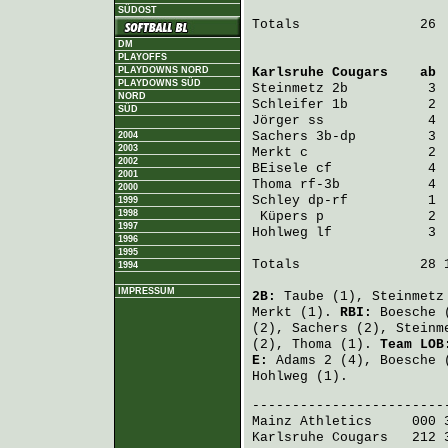
SÜDOST
Totals               26  
DM
PLAYOFFS
PLAYDOWNS NORD
Karlsruhe Cougars
    ab 
PLAYDOWNS SÜD
Steinmetz
NORD
Schleifer
SÜD
Jörger
Sachers
2004
2003
Merkt
2002
BEisele
2001
Thoma
2000
Schley
 dp-rf          1 
1999
1998
Küpers
1997
Hohlweg
 lf            3 
1996
1995
Totals               28 1
1994
IMPRESSUM
2B:
Taube
(1),
Steinmetz
Merkt
(1).
RBI:
Boesche
(
(2),
Sachers
(2),
Steinm
(2),
Thoma
(1).
Team LOB
E:
Adams
2 (4),
Boesche
(
Hohlweg
(1).
Mainz Athletics
     000 
Karlsruhe Cougars
   212 