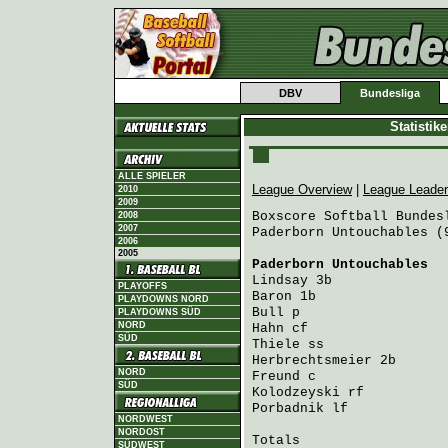
DBV
Bundesliga
Statistik
ALLE SPIELER
League Overview
|
League Leade
2010
2009
Boxscore Softball Bundesl
2008
2007
Paderborn Untouchables (
2006
2005
Paderborn Untouchables
  
Lindsay
PLAYOFFS
Baron
PLAYDOWNS NORD
Bull
PLAYDOWNS SÜD
NORD
Hahn
SÜD
Thiele
Herbrechtsmeier
NORD
Freund
SÜD
Kolodzeyski
Porbadnik
 lf            
NORDWEST
NORDOST
Totals                   
SÜDWEST