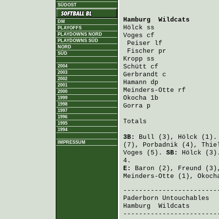
SÜDOST
Hamburg  Wildcats
       
DM
Hölck
PLAYOFFS
PLAYDOWNS NORD
Voges
 cf                
PLAYDOWNS SÜD
Peiser
 lf              
NORD
Fischer
SÜD
Kropp
Schütt
2004
2003
Gerbrandt
2002
Hamann
2001
Meinders-Otte
2000
Okocha
1999
1998
Gorra
 p                 
1997
1996
Totals                   
1995
1994
3B:
Bull
(3),
Hölck
(1)
IMPRESSUM
(7),
Porbadnik
(4),
Thie
Voges
(5).
SB:
Hölck
(3)
4.
E:
Baron
(2),
Freund
(3)
Meinders-Otte
(1),
Okoch
Paderborn Untouchables
  
Hamburg  Wildcats
       
-------------------------