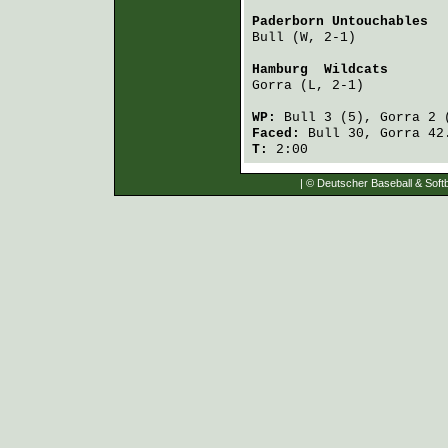
Paderborn Untouchables
  
Bull
 (W, 2-1)           
Hamburg  Wildcats
       
Gorra
 (L, 2-1)          
WP:
Bull
3 (5),
Gorra
2 
Faced:
Bull
30,
Gorra
42
T:
2:00
| © Deutscher Baseball & Softb