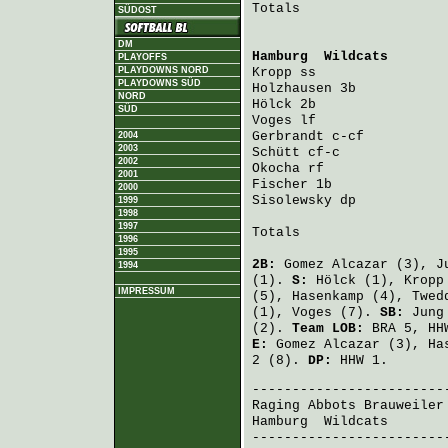
Totals                   
SÜDOST
DM
Hamburg  Wildcats
       
PLAYOFFS
PLAYDOWNS NORD
Kropp
PLAYDOWNS SÜD
Holzhausen
NORD
Hölck
SÜD
Voges
Gerbrandt
2004
2003
Schütt
2002
Okocha
2001
Fischer
2000
Sisolewsky
 dp           
1999
1998
1997
Totals                   
1996
1995
2B:
Gomez Alcazar
(3),
J
1994
(1).
S:
Hölck
(1),
Kropp
IMPRESSUM
(5),
Hasenkamp
(4),
Twed
(1),
Voges
(7).
SB:
Jung
(2).
Team LOB:
BRA 5, HH
E:
Gomez Alcazar
(3),
Ha
2 (8).
DP:
HHW 1.
Raging Abbots Brauweiler
Hamburg  Wildcats
       
-------------------------