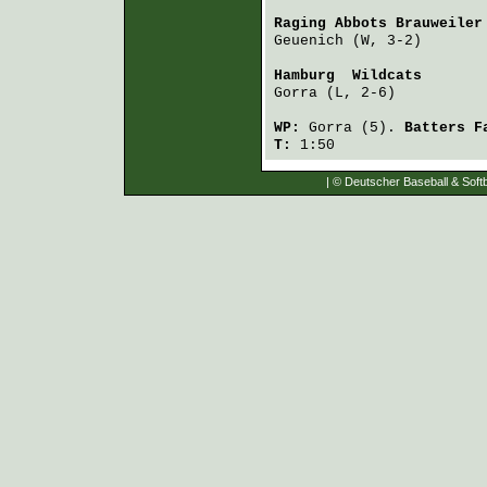
Raging Abbots Brauweiler
Geuenich
 (W, 3-2)       
Hamburg  Wildcats
       
Gorra
 (L, 2-6)          
WP:
Gorra
(5).
Batters 
T:
1:50
| © Deutscher Baseball & Softb