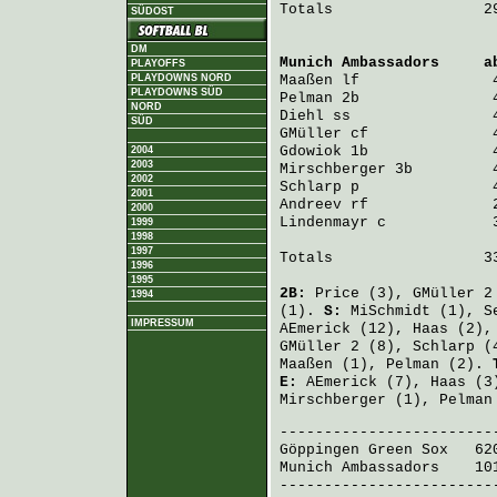
Totals                 29
SÜDOST
DM
Munich Ambassadors
     a
PLAYOFFS
PLAYDOWNS NORD
Maaßen
PLAYDOWNS SÜD
Pelman
NORD
Diehl
SÜD
GMüller
Gdowiok
2004
2003
Mirschberger
2002
Schlarp
2001
Andreev
2000
Lindenmayr
 c            
1999
1998
1997
Totals                 33
1996
1995
2B:
Price
(3),
GMüller
2
1994
(1).
S:
MiSchmidt
(1),
S
IMPRESSUM
AEmerick
(12),
Haas
(2)
GMüller
2 (8),
Schlarp
(
Maaßen
(1),
Pelman
(2).
E:
AEmerick
(7),
Haas
(3
Mirschberger
(1),
Pelman
Göppingen Green Sox
   62
Munich Ambassadors
    10
-------------------------