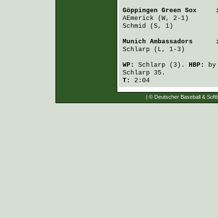
Göppingen Green Sox
     
AEmerick
Schmid
 (S, 1)           
Munich Ambassadors
      
Schlarp
 (L, 1-3)        
WP:
Schlarp
(3).
HBP:
b
Schlarp
35.
T:
2:04
| © Deutscher Baseball & Softb