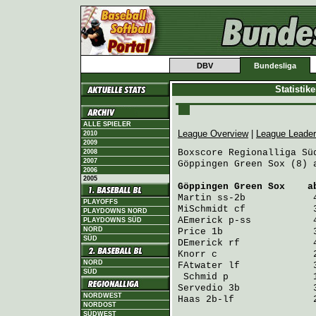
DBV
Bundesliga
Statistik
ALLE SPIELER
League Overview
|
League Leade
2010
2009
Boxscore Regionalliga Süd
2008
2007
Göppingen Green Sox (8) 
2006
2005
Göppingen Green Sox
    a
Martin
PLAYOFFS
MiSchmidt
PLAYDOWNS NORD
AEmerick
PLAYDOWNS SÜD
NORD
Price
SÜD
DEmerick
Knorr
NORD
FAtwater
 lf             
SÜD
Schmid
Servedio
NORDWEST
Haas
 2b-lf              
NORDOST
SÜDWEST