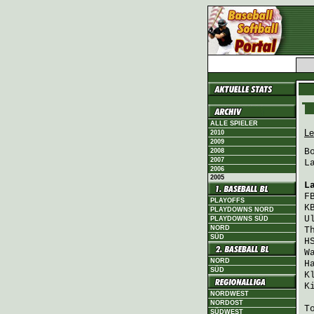
ALLE SPIELER
Le
2010
2009
B
2008
2007
L
2006
2005
L
F
PLAYOFFS
K
PLAYDOWNS NORD
U
PLAYDOWNS SÜD
NORD
T
SÜD
H
W
NORD
H
SÜD
K
K
NORDWEST
NORDOST
T
SÜDWEST