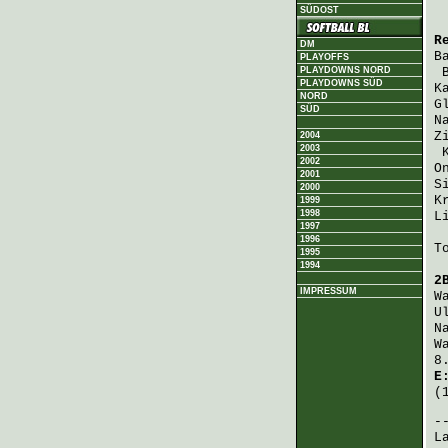
SÜDOST
R
DM
B
PLAYOFFS
PLAYDOWNS NORD
PLAYDOWNS SÜD
K
NORD
G
SÜD
N
Z
2004
2003
2002
O
2001
S
2000
K
1999
1998
L
1997
1996
T
1995
1994
2
IMPRESSUM
W
U
N
W
8
E
(
L