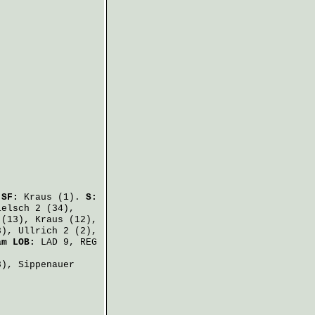
.
SF:
Kraus
(1).
S:
ielsch
2 (34),
(13),
Kraus
(12),
3),
Ullrich
2 (2),
am LOB:
LAD 9, REG
3),
Sippenauer