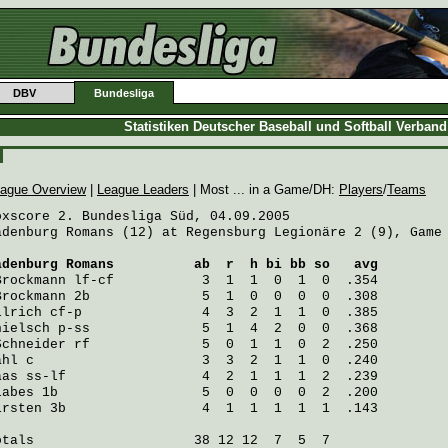
DBV
Bundesliga
Statistiken Deutscher Baseball und Softball Verban
ague Overview
|
League Leaders
| Most ... in a Game/DH:
Players
/
Teams
oxscore 2. Bundesliga Süd, 04.09.2005

adenburg Romans (12) at Regensburg Legionäre 2 (9), Game 
adenburg Romans
          ab  r  h bi bb so   avg
Brockmann
Brockmann
llrich
hielsch
Schneider
ahl
aas
labes
irsten
 3b                 4  1  1  1  1  1  .143

otals                    38 12 12  7  5  7
