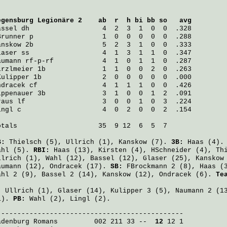
egensburg Legionäre 2
    ab  r  h bi bb so   avg
assel
 dh                  4  2  3  1  0  0  .328

Brunner
anskow
laser
aumann
irzlmeier
 1b              1  1  0  0  2  0  .263

Kulipper
ndracek
ippenauer
raus
ingl
 c                    4  0  2  0  0  2  .154

otals                    35  9 12  6  5  7

B:
Thielsch
(5),
Ullrich
(1),
Kanskow
(7).
3B:
Haas
(4)
ahl
(5).
RBI:
Haas
(13),
Kirsten
(4),
HSchneider
(4),
Th
llrich
(1),
Wahl
(12),
Bassel
(12),
Glaser
(25),
Kanskow
aumann
(12),
Ondracek
(17).
SB:
FBrockmann
2 (8),
Haas
(
ahl
2 (9),
Bassel
2 (14),
Kanskow
(12),
Ondracek
(6).
Te
.
:
Ullrich
(1),
Glaser
(14),
Kulipper
3 (5),
Naumann
2 (1
1).
PB:
Wahl
(2),
Lingl
(2).
adenburg Romans
         002 211 33 -- 
 12