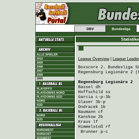
DBV
Bundesliga
Statistik
ALLE SPIELER
League Overview
|
League Leade
2010
2009
Boxscore 2. Bundesliga Sü
2008
2007
Regensburg Legionäre 2 (
2006
2005
Regensburg Legionäre 2
  
Bassel
PLAYOFFS
Hoffschild
PLAYDOWNS NORD
Garcia
PLAYDOWNS SÜD
NORD
Glaser
SÜD
Ondracek
Naumann
NORD
Kanskow
SÜD
Kraus
Himmelstoß
 rf           
NORDWEST
Brunner
 p-c            
NORDOST
SÜDWEST