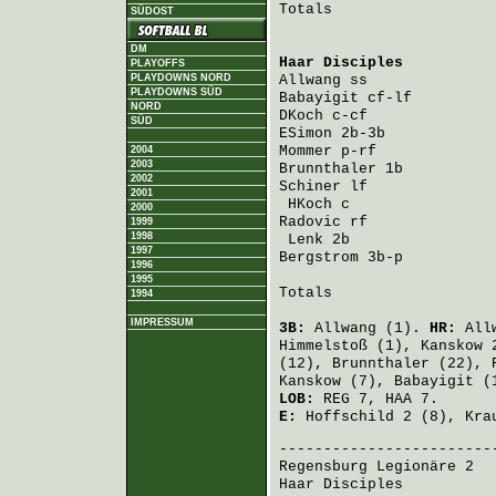
Totals                   
SÜDOST
DM
Haar Disciples
          
PLAYOFFS
PLAYDOWNS NORD
Allwang
PLAYDOWNS SÜD
Babayigit
NORD
DKoch
SÜD
ESimon
Mommer
2004
2003
Brunnthaler
2002
Schiner
 lf              
2001
HKoch
2000
Radovic
 rf              
1999
1998
Lenk
1997
Bergstrom
 3b-p          
1996
1995
Totals                   
1994
IMPRESSUM
3B:
Allwang
(1).
HR:
All
Himmelstoß
(1),
Kanskow
2
(12),
Brunnthaler
(22),
Kanskow
(7),
Babayigit
(
LOB:
REG 7, HAA 7.
E:
Hoffschild
2 (8),
Kra
Regensburg Legionäre 2
  
Haar Disciples
          