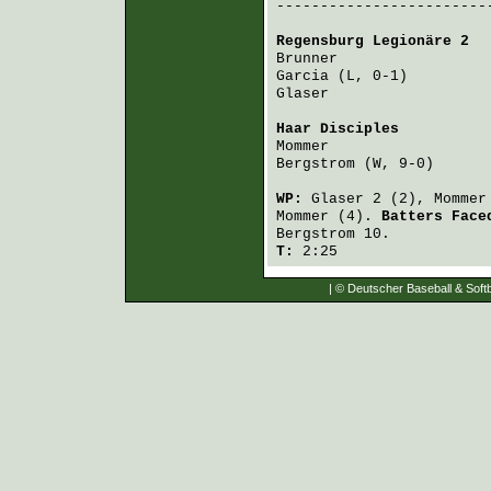
-------------------------
Regensburg Legionäre 2
  
Brunner
Garcia
Glaser
                  
Haar Disciples
          
Mommer
Bergstrom
 (W, 9-0)      
WP:
Glaser
2 (2),
Mommer
Mommer
(4).
Batters Fac
Bergstrom
10.
T:
2:25
| © Deutscher Baseball & Softb