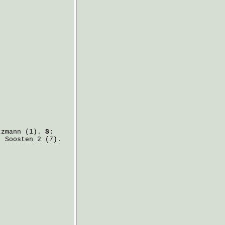
tzmann
(1).
S:
. Soosten
2 (7).