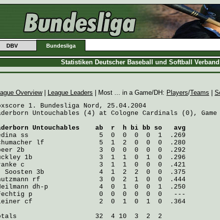
DBV
Bundesliga
Statistiken Deutscher Baseball und Softball Verban
ague Overview
|
League Leaders
| Most ... in a Game/DH:
Players
/
Teams
|
S
oxscore 1. Bundesliga Nord, 25.04.2004

aderborn Untouchables (4) at Cologne Cardinals (0), Game 
aderborn Untouchables
    ab  r  h bi bb so   avg
edina
chumacher
peer
uckley
ranke
. Soosten
nutzmann
Heilmann
 dh-p             4  0  1  0  0  1  .250

Fechtig
leiner
 cf                 2  0  1  0  1  0  .364

otals                    32  4 10  3  2  2
