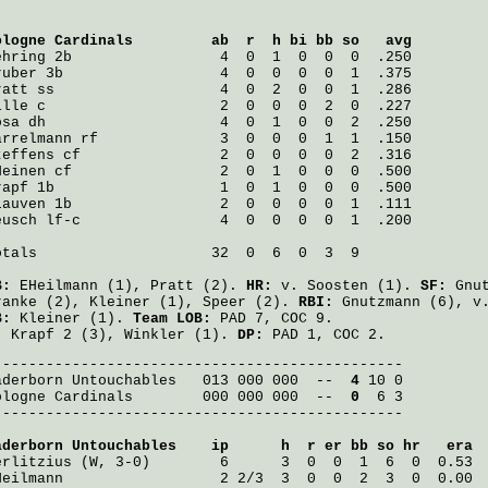
ologne Cardinals
         ab  r  h bi bb so   avg
ehring
ruber
ratt
ille
osa
arrelmann
teffens
 cf                2  0  0  0  0  2  .316

Heinen
rapf
 1b                   1  0  1  0  0  0  .500

Lauven
eusch
 lf-c                4  0  0  0  0  1  .200

otals                    32  0  6  0  3  9

B:
EHeilmann
(1),
Pratt
(2).
HR:
v. Soosten
(1).
SF:
Gnu
ranke
(2),
Kleiner
(1),
Speer
(2).
RBI:
Gnutzmann
(6),
v
B:
Kleiner
(1).
Team LOB:
PAD 7, COC 9.
:
Krapf
2 (3),
Winkler
(1).
DP:
PAD 1, COC 2.
aderborn Untouchables
   013 000 000  -- 
 4
ologne Cardinals
        000 000 000  -- 
 0
  6 3

-----------------------------------------------

aderborn Untouchables
    ip      h  r er bb so hr   era
erlitzius
Heilmann