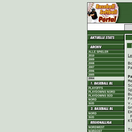
ALLE SPIELER
Le
2010
2009
B
2008
2007
P
2006
2005
P
2004
M
S
PLAYOFFS
S
PLAYDOWNS NORD
B
PLAYDOWNS SÜD
F
NORD
v
SÜD
G
E
NORD
SÜD
K
NORDWEST
T
NORDOST