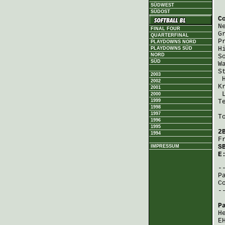
SÜDWEST
SÜDOST
C
N
FINAL FOUR
G
QUARTERFINAL
P
PLAYDOWNS NORD
H
PLAYDOWNS SÜD
NORD
S
SÜD
W
S
2003
2002
K
2001
2000
1999
T
1998
1997
T
1996
1995
2
1994
F
S
IMPRESSUM
E
P
C
-
P
H
E