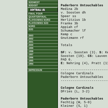
SÜDWEST
Paderborn Untouchables
  
SÜDOST
Medina
v. Soosten
FINAL FOUR
Speer
QUARTERFINAL
Herlitzius
PLAYDOWNS NORD
Franke
PLAYDOWNS SÜD
NORD
Appiah
SÜD
Schumacher
Kemp
2003
Gnutzmann
 rf            
2002
2001
Totals                   
2000
1999
1998
SF:
v. Soosten
(3).
S:
K
1997
Soosten
(19).
CS:
Lauven
1996
PAD 6.
1995
E:
Nehring
(4),
Pratt
(1
1994
IMPRESSUM
Cologne Cardinals
       
Paderborn Untouchables
  
-------------------------
Cologne Cardinals
       
DFries
 (L, 3-2)         
Paderborn Untouchables
  
Fechtig
Kleiner
 (S, 1)          