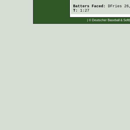
Batters Faced:
DFries
26
T:
1:27
| © Deutscher Baseball & Softb