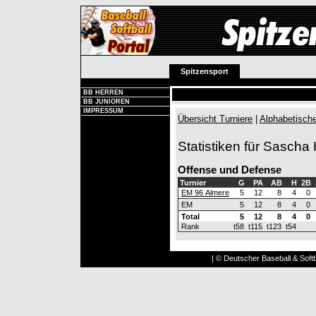
Spitzensport
BB HERREN
BB JUNIOREN
IMPRESSUM
Übersicht Turniere
|
Alphabetische
Statistiken für Sascha
Offense und Defense
Turnier
G
PA
AB
H
2B
EM 96 Almere
5
12
8
4
0
EM
5
12
8
4
0
Total
5
12
8
4
0
Rank
t58
t115
t123
t54
| © Deutscher Baseball & Softb