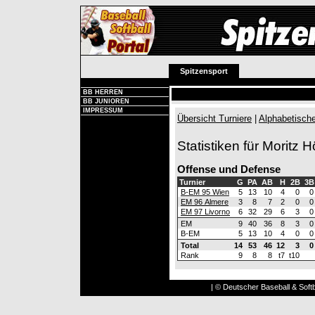
Spitzensport
BB HERREN
BB JUNIOREN
IMPRESSUM
Übersicht Turniere
|
Alphabetische
Statistiken für Moritz H
Offense und Defense
Turnier
G
PA
AB
H
2B
3B
B-EM 95 Wien
5
13
10
4
0
0
EM 96 Almere
3
8
7
2
0
0
EM 97 Livorno
6
32
29
6
3
0
EM
9
40
36
8
3
0
B-EM
5
13
10
4
0
0
Total
14
53
46
12
3
0
Rank
9
8
8
t7
t10
| © Deutscher Baseball & Softb