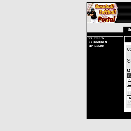
S
BB HERREN
BB JUNIOREN
IMPRESSUM
Üb
S
O
Tu
B
E
E
B
T
R