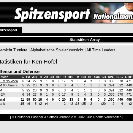
pitzensport
Statistiken Array
ersicht Turniere
|
Alphabetische Spielerübersicht
|
All Time Leaders
tatistiken für Ken Höfel
ffense und Defense
rnier
G
PA
AB
H
2B
3B
HR
R
RBI
K
BB
HP
Sac
SB
AVG
SLG
OBP
-EM 95 Wien
6
34
27
9
1
0
0
17
9
5
4
3
0
3
.333
.370
.471
M 96 Almere
5
25
23
9
3
0
0
3
4
3
1
1
0
0
.391
.522
.440
M
5
25
23
9
3
0
0
3
4
3
1
1
0
0
.391
.522
.440
-EM
6
34
27
9
1
0
0
17
9
5
4
3
0
3
.333
.370
.471
otal
11
59
50
18
4
0
0
20
13
8
5
4
0
3
.360
.440
.458
ank
t15
t6
5
t2
t4
2
t2
t13
t25
2
t20
2
4
t2
| © Deutscher Baseball & Softball Verband e.V. 2002 - Alle Rechte vorbehalten |