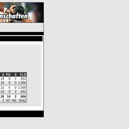
A
PO
E
FLD
19
8
2
.931
10
6
0
1.000
10
6
0
1.000
19
8
2
.931
29
14
2
.956
3
t47
t65
DNQ