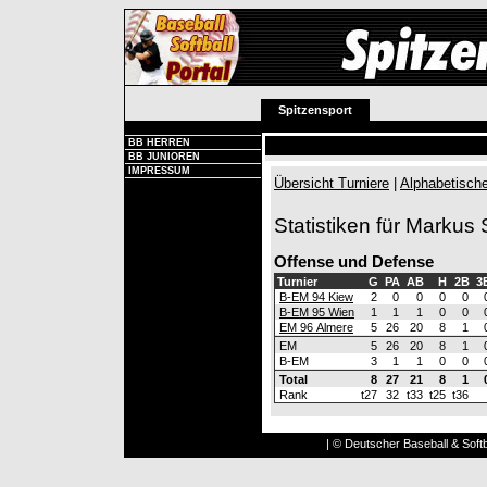
Spitzensport
BB HERREN
BB JUNIOREN
IMPRESSUM
Übersicht Turniere
|
Alphabetische
Statistiken für Markus 
Offense und Defense
Turnier
G
PA
AB
H
2B
3
B-EM 94 Kiew
2
0
0
0
0
B-EM 95 Wien
1
1
1
0
0
EM 96 Almere
5
26
20
8
1
EM
5
26
20
8
1
B-EM
3
1
1
0
0
Total
8
27
21
8
1
Rank
t27
32
t33
t25
t36
| © Deutscher Baseball & Softb