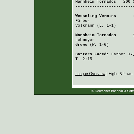
Mannheim Tornados
   200 
-------------------------
Wesseling Vermins
       
Färber
                  
Volkmann
 (L, 1-1)       
Mannheim Tornados
       
Lehmeyer
                
Grewe
 (W, 1-0)          
Batters Faced:
Färber
17
T:
2:15
League Overview
| Highs & Lows
| © Deutscher Baseball & Softb