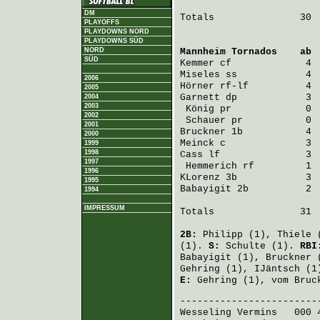
DM
Totals               30  
PLAYOFFS
PLAYDOWNS NORD
PLAYDOWNS SÜD
NORD
Mannheim Tornados
    ab 
SÜD
Kemmer
 cf             4 
Miseles
 ss            4 
2006
Hörner
 rf-lf          4 
2005
Garnett
 dp            3 
2004
2003
König
 pr             0 
2002
Schauer
 pr           0 
2001
Bruckner
 1b           4 
2000
Meinck
 c              3 
1999
1998
Cass
 lf               3 
1997
Hemmerich
 rf         1 
1996
KLorenz
 3b            3 
1995
Babayigit
 2b          2 
1994
IMPRESSUM
Totals               31  
2B:
Philipp
(1),
Thiele
(
(1).
S:
Schulte
(1).
RB
Babayigit
(1),
Bruckner
(
Gehring
(1),
IJäntsch
(1
E:
Gehring
(1),
vom Bruc
Wesseling Vermins
   000 