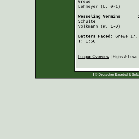
Grewe
                   
Lehmeyer
 (L, 0-1)       
Wesseling Vermins
       
Schulte
                 
Volkmann
 (W, 1-0)       
Batters Faced:
Grewe
17
T:
1:50
League Overview
| Highs & Lows
| © Deutscher Baseball & Softb