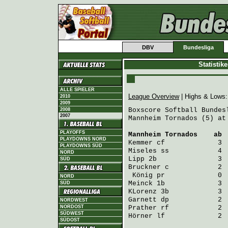
DBV
Bundesliga
Statistik
ALLE SPIELER
League Overview
| Highs & Lows
2010
2009
Boxscore Softball Bundesl
2008
2007
Mannheim Tornados (5) at
PLAYOFFS
Mannheim Tornados
    ab 
PLAYDOWNS NORD
Kemmer
 cf             3 
PLAYDOWNS SÜD
Miseles
 ss            4 
NORD
Lipp
 2b               3 
SÜD
Bruckner
 c            2 
König
 pr             0 
NORD
Meinck
 1b             3 
SÜD
KLorenz
 3b            3 
Garnett
 dp            2 
NORDWEST
NORDOST
Prather
 rf            2 
SÜDWEST
Hörner
 lf             2 
SÜDOST