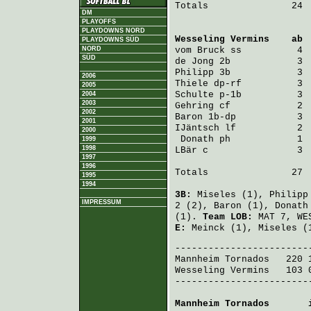
Totals               24  
DM
PLAYOFFS
PLAYDOWNS NORD
Wesseling Vermins
    ab 
PLAYDOWNS SÜD
NORD
vom Bruck
 ss          4 
SÜD
de Jong
 2b            3 
Philipp
 3b            3 
2006
Thiele
 dp-rf          3 
2005
Schulte
 p-1b          3 
2004
2003
Gehring
 cf            2 
2002
Baron
 1b-dp           3 
2001
IJäntsch
 lf           2 
2000
Donath
 ph            1 
1999
1998
LBär
 c                3 
1997
1996
Totals               27  
1995
1994
3B:
Miseles
(1),
Philipp
IMPRESSUM
2 (2),
Baron
(1),
Donath
(1).
Team LOB:
MAT 7, WE
E:
Meinck
(1),
Miseles
(
Mannheim Tornados
   220 
Wesseling Vermins
   103 
-------------------------
Mannheim Tornados
       