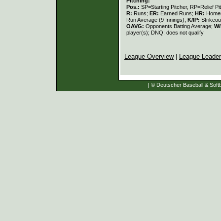
Pitching:
Pos.:
SP=Starting Pitcher, RP=Relief Pi
R:
Runs;
ER:
Earned Runs;
HR:
Home
Run Average (9 Innings);
K/IP:
Strikeou
OAVG:
Opponents Batting Average;
W/
player(s); DNQ: does not qualify
League Overview
|
League Leade
| © Deutscher Baseball & Softb