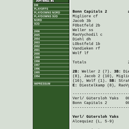
DM
PLAYOFFS
Bonn Capitals 2
         
PLAYDOWNS NORD
Migliore
 cf             
PLAYDOWNS SÜD
NORD
Jacob
 3b                
SÜD
FObstfeld
 2b            
Weller
 ss               
2006
RaoVychodil
 c           
2005
Diehl
 dh                
2004
2003
LObstfeld
 1b            
2002
Vandieken
 rf            
2001
Wolf
 lf                 
2000
1999
1998
Totals                  2
1997
1996
2B:
Weller
2 (7).
3B:
Di
1995
(8),
Jacob
2 (10),
Migli
1994
(16),
Wolf
(1).
SB:
Stra
IMPRESSUM
E:
Diestelkamp
(8),
RaoV
Verl/ Gütersloh Yaks
   0
Bonn Capitals 2
        0
-------------------------
Verl/ Gütersloh Yaks
    
Alcequiez
 (L, 5-9)      