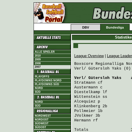
DBV
Bundesliga
Statistik
ALLE SPIELER
League Overview
|
League Leade
2010
2009
Boxscore Regionalliga Nor
2008
2007
Verl/ Gütersloh Yaks (0)
PLAYOFFS
Verl/ Gütersloh Yaks
    
PLAYDOWNS NORD
Stratmann
 cf            
PLAYDOWNS SÜD
Austermann
 c            
NORD
Diestelkamp
 lf          
SÜD
Wittenstein
 ss          
Alcequiez
 p             
NORD
Klinkenberg
 2b          
SÜD
Pollmeier
 1b            
JVolkmer
 3b             
NORDWEST
NORDOST
Hermann
 rf              
SÜDWEST
SÜDOST
Totals                  1