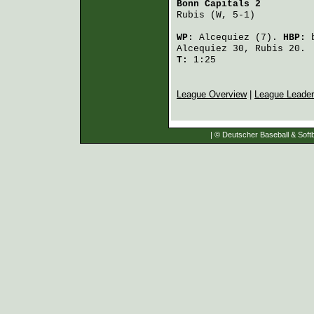
Bonn Capitals 2
         
Rubis
 (W, 5-1)          
WP:
Alcequiez
(7).
HBP:
Alcequiez
30,
Rubis
20.
T:
1:25
League Overview
|
League Leade
| © Deutscher Baseball & Softb