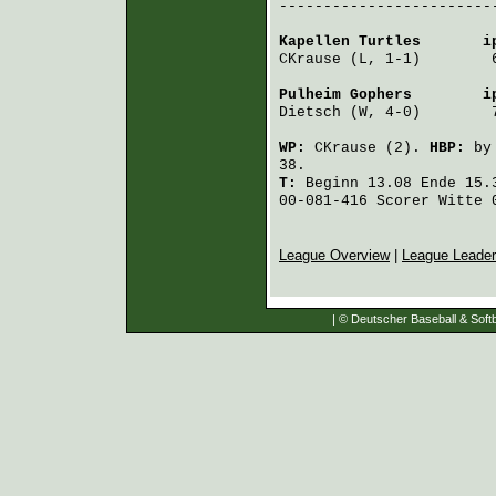
-------------------------
Kapellen Turtles
       i
CKrause
 (L, 1-1)        
Pulheim Gophers
        i
Dietsch
 (W, 4-0)        
WP:
CKrause
(2).
HBP:
b
38.
T:
Beginn 13.08 Ende 15.3
00-081-416 Scorer Witte 
League Overview
|
League Leade
| © Deutscher Baseball & Softb