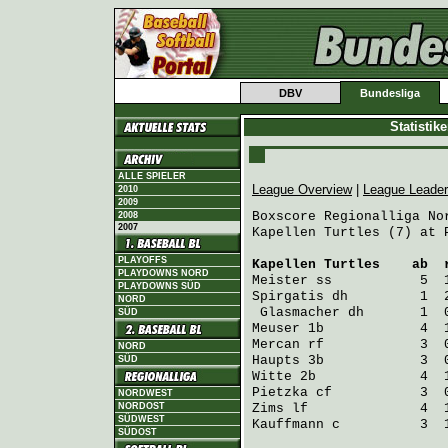
DBV
Bundesliga
Statistik
ALLE SPIELER
League Overview
|
League Leade
2010
2009
Boxscore Regionalliga Nor
2008
2007
Kapellen Turtles (7) at 
PLAYOFFS
Kapellen Turtles
    ab  
PLAYDOWNS NORD
Meister
 ss           5  
PLAYDOWNS SÜD
Spirgatis
 dh         1  
NORD
Glasmacher
 dh       1  
SÜD
Meuser
 1b            4  
Mercan
 rf            3  
NORD
Haupts
 3b            3  
SÜD
Witte
 2b             4  
Pietzka
 cf           3  
NORDWEST
NORDOST
Zims
 lf              4  
SÜDWEST
Kauffmann
 c          3  
SÜDOST