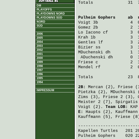
Totals              31  7
DM
PLAYOFFS
PLAYDOWNS NORD
Pulheim Gophers
     ab  
PLAYDOWNS SÜD
NORD
Voigt
 3b             4  
SÜD
Gomez
 2b             2  
Lo Iacono
 cf         3  
2006
Krah
 1b              3  
2005
Gentles
 lf           3  
2004
2003
Bizier
 ss            3  
2002
MDuchenski
 dh        1  
2001
ADuchenski
 dh       0  
2000
Friese
 c             2  
1999
1998
Mendel
 rf            2  
1997
1996
Totals              23  8
1995
1994
2B:
Mercan
(2),
Friese
(
IMPRESSUM
Pietzka
(2),
MDuchenski
(
Zims
(3),
Friese
2 (3),
Meister
2 (7),
Spirgatis
Voigt
(2).
Team LOB:
KAP 
E:
Haupts
(2),
Kauffmann
Kauffmann
(5),
Friese
(8
Kapellen Turtles
   201 2
Pulheim Gophers
    020 2