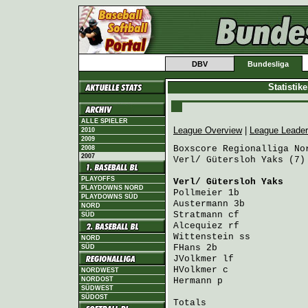
DBV
Bundesliga
Statistik
ALLE SPIELER
League Overview
|
League Leade
2010
2009
Boxscore Regionalliga Nor
2008
2007
Verl/ Gütersloh Yaks (7)
PLAYOFFS
Verl/ Gütersloh Yaks
    
PLAYDOWNS NORD
Pollmeier
 1b            
PLAYDOWNS SÜD
Austermann
 3b           
NORD
Stratmann
 cf            
SÜD
Alcequiez
 rf            
Wittenstein
 ss          
NORD
FHans
 2b                
SÜD
JVolkmer
 lf             
HVolkmer
 c              
NORDWEST
NORDOST
Hermann
 p               
SÜDWEST
SÜDOST
Totals                   