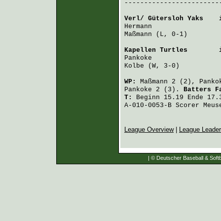
-------------------------
Verl/ Gütersloh Yaks
    
Hermann
                 
Maßmann
 (L, 0-1)        
Kapellen Turtles
        
Pankoke
                 
Kolbe
 (W, 3-0)          
WP:
Maßmann
2 (2),
Panko
Pankoke
2 (3).
Batters 
T:
Beginn 15.19 Ende 17.3
A-010-0053-B Scorer Meus
League Overview
|
League Leade
| © Deutscher Baseball & Softb