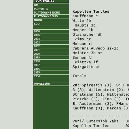
DM
PLAYOFFS
Kapellen Turtles
        
PLAYDOWNS NORD
Kauffmann
 c             
PLAYDOWNS SÜD
NORD
Witte
 2b                
SÜD
Haupts
 3b              
Meuser
 1b               
2006
Glasmacher
 dh           
2005
Zims
 pr                
2004
2003
Mercan
 rf               
2002
Cabrera Auvedo
 ss-2b    
2001
Meister
 3b-ss           
2000
Sonnen
 lf               
1999
1998
Pietzka
 lf             
1997
Spirgatis
 cf            
1996
1995
Totals                   
1994
IMPRESSUM
2B:
Spirgatis
(1).
S:
FH
3 (3),
Wittenstein
(2),
Stratmann
(5),
Wittenste
Pietzka
(3),
Zims
(3).
T
E:
Austermann
(3),
FHans
Kauffmann
(3),
Mercan
(3
Verl/ Gütersloh Yaks
   3
Kapellen Turtles
       0