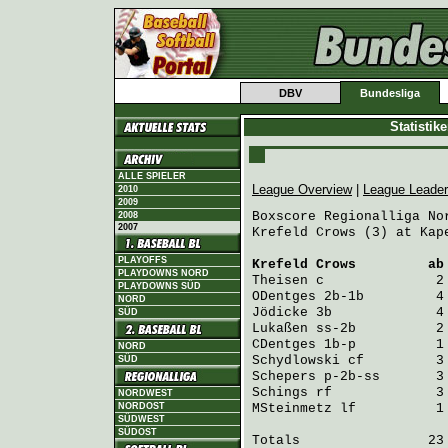
DBV
Bundesliga
Statistik
ALLE SPIELER
League Overview
|
League Leade
2010
2009
Boxscore Regionalliga Nor
2008
2007
Krefeld Crows (3) at Kap
PLAYOFFS
Krefeld Crows
         ab
PLAYDOWNS NORD
Theisen
 c              2
PLAYDOWNS SÜD
ODentges
 2b-1b         4
NORD
Jödicke
 3b             4
SÜD
Lukaßen
 ss-2b          2
CDentges
 1b-p          1
NORD
Schydlowski
 cf         3
SÜD
Schepers
 p-2b-ss       3
Schings
 rf             3
NORDWEST
NORDOST
MSteinmetz
 lf          1
SÜDWEST
SÜDOST
Totals                23 