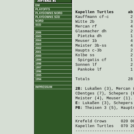
DM
PLAYOFFS
Kapellen Turtles
      ab
PLAYDOWNS NORD
Kauffmann
 cf-c         2
PLAYDOWNS SÜD
NORD
Witte
 2b               3
SÜD
Mercan
 rf              4
Glasmacher
 dh          2
2006
Pietzka
 dh            1
2005
Meuser
 1b              4
2004
2003
Meister
 3b-ss          4
2002
Haupts
 c-3b            2
2001
Kolbe
 ss               2
2000
Spirgatis
 cf          1
1999
1998
Sonnen
 lf              2
1997
Pankoke
 lf            1
1996
1995
Totals                28 
1994
IMPRESSUM
2B:
Lukaßen
(3),
Mercan
(
CDentges
(7),
Schepers
(
Meister
(4),
Meuser
(1)
E:
Lukaßen
(3),
Schepers
PB:
Theisen
3 (5),
Haupt
Krefeld Crows
      020 0
Kapellen Turtles
   070 2
-------------------------