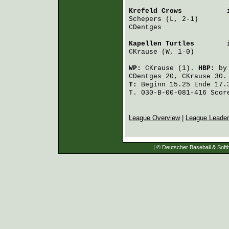
Krefeld Crows
           
Schepers
 (L, 2-1)       
CDentges
                
Kapellen Turtles
        
CKrause
 (W, 1-0)        
WP:
CKrause
(1).
HBP:
b
CDentges
20,
CKrause
30.
T:
Beginn 15.25 Ende 17.3
T. 030-B-00-081-416 Scor
League Overview
|
League Leade
| © Deutscher Baseball & Softb