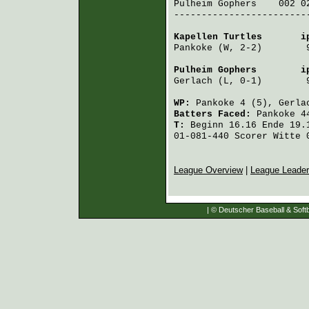
Pulheim Gophers
    002 0
-------------------------
Kapellen Turtles
       i
Pankoke
 (W, 2-2)        
Pulheim Gophers
        i
Gerlach
 (L, 0-1)        
WP:
Pankoke
4 (5),
Gerla
Batters Faced:
Pankoke
4
T:
Beginn 16.16 Ende 19.1
01-081-440 Scorer Witte 
League Overview
|
League Leade
| © Deutscher Baseball & Softb