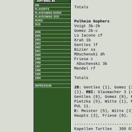
DM
Totals                   
PLAYOFFS
PLAYDOWNS NORD
PLAYDOWNS SÜD
NORD
Pulheim Gophers
         
SÜD
Voigt
 3b-2b             
Gomez
 2b-c              
2006
Lo Iacono
 cf            
2005
Krah
 1b                 
2004
2003
Gentles
 lf              
2002
Bizier
 ss               
2001
MDuchenski
 dh           
2000
Friese
 c                
1999
1998
ADuchenski
 3b          
1997
Mendel
 rf               
1996
1995
Totals                   
1994
IMPRESSUM
2B:
Gentles
(1),
Gomez
(
(1).
RBI:
Glasmacher
3 (
Gentles
(8),
Gomez
(8),
Pietzka
(5),
Witte
(1),
PUL 11.
E:
Meister
(5),
Witte
(3
Haupts
(3),
Friese
(9).
Kapellen Turtles
   300 0