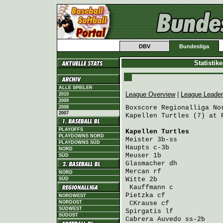
DBV
Bundesliga
Statistik
ALLE SPIELER
League Overview
|
League Leade
2010
2009
Boxscore Regionalliga Nor
2008
2007
Kapellen Turtles (7) at 
PLAYOFFS
Kapellen Turtles
        
PLAYDOWNS NORD
Meister
 3b-ss           
PLAYDOWNS SÜD
Haupts
 c-3b             
NORD
Meuser
 1b               
SÜD
Glasmacher
 dh           
Mercan
 rf               
NORD
Witte
 2b                
SÜD
Kauffmann
 c            
Pietzka
 cf              
NORDWEST
NORDOST
CKrause
 cf             
SÜDWEST
Spirgatis
 lf            
SÜDOST
Cabrera Auvedo
 ss-2b    