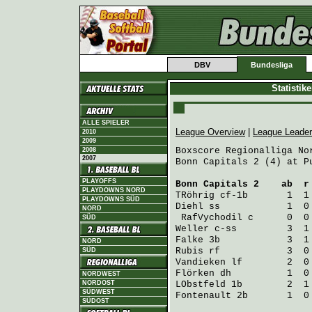
DBV
Bundesliga
Statistik
ALLE SPIELER
League Overview
|
League Leade
2010
2009
Boxscore Regionalliga Nor
2008
2007
Bonn Capitals 2 (4) at P
PLAYOFFS
Bonn Capitals 2
    ab  r
PLAYDOWNS NORD
TRöhrig
 cf-1b       1  1
PLAYDOWNS SÜD
Diehl
 ss            1  0
NORD
RafVychodil
 c      0  0
SÜD
Weller
 c-ss         3  1
Falke
 3b            3  1
NORD
Rubis
 rf            3  0
SÜD
Vandieken
 lf        2  0
Flörken
 dh          1  0
NORDWEST
NORDOST
LObstfeld
 1b        2  1
SÜDWEST
Fontenault
 2b       1  0
SÜDOST