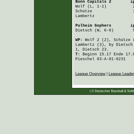
Bonn Capitals 2
        i
Wolf
 (L, 1-1)           
Schütze
                 
Lambertz
                
Pulheim Gophers
        i
Dietsch
 (W, 6-0)        
WP:
Wolf
2 (2),
Schütze
(
Lambertz
(3), by
Dietsch
1,
Dietsch
23.
T:
Beginn 15.17 Ende 17.0
Pieschel 03-A-01-0231
League Overview
|
League Leade
| © Deutscher Baseball & Softb