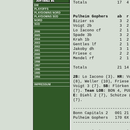
Totals             17  4 
DM
PLAYOFFS
PLAYDOWNS NORD
Pulheim Gophers
    ab  r
PLAYDOWNS SÜD
NORD
Bizier
 ss           3  2
SÜD
Voigt
 2b            3  2
Lo Iacono
 cf        2  1
2006
Spade
 3b            3  2
2005
Krah
 1b             1  2
2004
2003
Gentles
 lf          2  1
2002
Jakoby
 dh           3  1
2001
Friese
 c            2  2
2000
Mendel
 rf           2  1
1999
1998
1997
Totals             21 14 
1996
1995
2B:
Lo Iacono
(3).
HR:
V
1994
(8),
Weller
(10),
Friese
IMPRESSUM
Voigt
3 (7).
SB:
Flörken
(7).
Team LOB:
BON 4, PU
E:
Diehl
2 (7),
Schütze
(
(7).
Bonn Capitals 2
   001 21
Pulheim Gophers
   170 6X
-------------------------