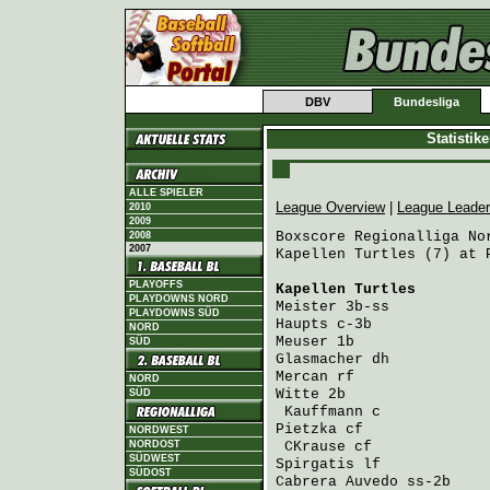
DBV
Bundesliga
Statistik
ALLE SPIELER
League Overview
|
League Leade
2010
2009
Boxscore Regionalliga Nor
2008
2007
Kapellen Turtles (7) at 
PLAYOFFS
Kapellen Turtles
        
PLAYDOWNS NORD
Meister
 3b-ss           
PLAYDOWNS SÜD
Haupts
 c-3b             
NORD
Meuser
 1b               
SÜD
Glasmacher
 dh           
Mercan
 rf               
NORD
Witte
 2b                
SÜD
Kauffmann
 c            
Pietzka
 cf              
NORDWEST
NORDOST
CKrause
 cf             
SÜDWEST
Spirgatis
 lf            
SÜDOST
Cabrera Auvedo
 ss-2b    