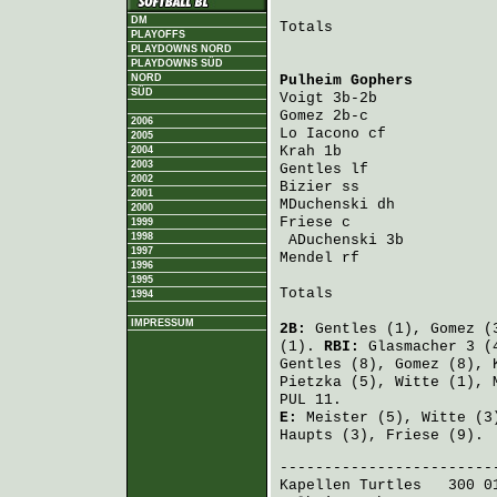
DM
Totals                   
PLAYOFFS
PLAYDOWNS NORD
PLAYDOWNS SÜD
NORD
Pulheim Gophers
         
SÜD
Voigt
 3b-2b             
Gomez
 2b-c              
2006
Lo Iacono
 cf            
2005
Krah
 1b                 
2004
2003
Gentles
 lf              
2002
Bizier
 ss               
2001
MDuchenski
 dh           
2000
Friese
 c                
1999
1998
ADuchenski
 3b          
1997
Mendel
 rf               
1996
1995
Totals                   
1994
IMPRESSUM
2B:
Gentles
(1),
Gomez
(
(1).
RBI:
Glasmacher
3 (
Gentles
(8),
Gomez
(8),
Pietzka
(5),
Witte
(1),
PUL 11.
E:
Meister
(5),
Witte
(3
Haupts
(3),
Friese
(9).
Kapellen Turtles
   300 0