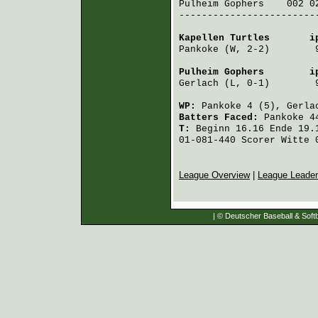
Pulheim Gophers
    002 0
-------------------------
Kapellen Turtles
       i
Pankoke
 (W, 2-2)        
Pulheim Gophers
        i
Gerlach
 (L, 0-1)        
WP:
Pankoke
4 (5),
Gerla
Batters Faced:
Pankoke
4
T:
Beginn 16.16 Ende 19.1
01-081-440 Scorer Witte 
League Overview
|
League Leade
| © Deutscher Baseball & Softb