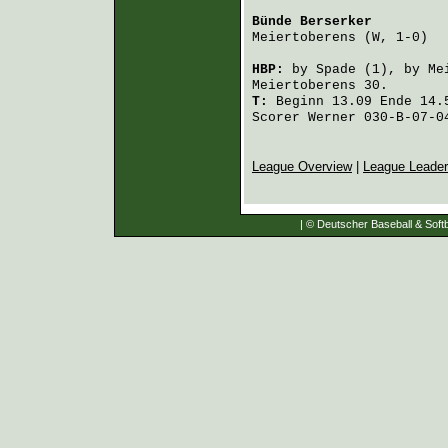
Bünde Berserker
         
Meiertoberens
 (W, 1-0)  
HBP:
by
Spade
(1), by
Me
Meiertoberens
30.
T:
Beginn 13.09 Ende 14.5
Scorer Werner 030-B-07-0
League Overview
|
League Leade
| © Deutscher Baseball & Softb