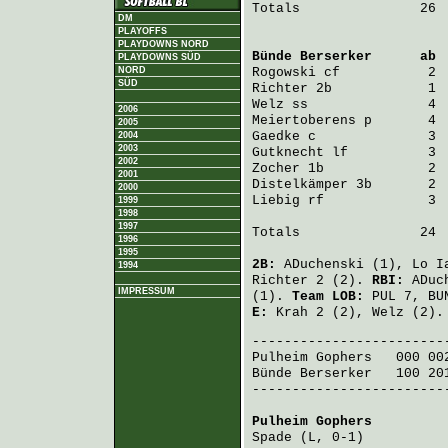
Totals               26  
DM
PLAYOFFS
PLAYDOWNS NORD
Bünde Berserker
      ab 
PLAYDOWNS SÜD
NORD
Rogowski
 cf           2 
SÜD
Richter
 2b            1 
Welz
 ss               4 
2006
Meiertoberens
 p       4 
2005
Gaedke
 c              3 
2004
2003
Gutknecht
 lf          3 
2002
Zocher
 1b             2 
2001
Distelkämper
 3b       2 
2000
Liebig
 rf             3 
1999
1998
1997
Totals               24  
1996
1995
2B:
ADuchenski
(1),
Lo I
1994
Richter
2 (2).
RBI:
ADuc
IMPRESSUM
(1).
Team LOB:
PUL 7, BU
E:
Krah
2 (2),
Welz
(2).
Pulheim Gophers
   000 00
Bünde Berserker
   100 20
-------------------------
Pulheim Gophers
         
Spade
 (L, 0-1)          