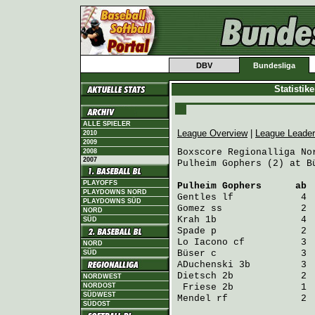
DBV
Bundesliga
Statistik
ALLE SPIELER
League Overview
|
League Leade
2010
2009
Boxscore Regionalliga Nor
2008
2007
Pulheim Gophers (2) at B
PLAYOFFS
Pulheim Gophers
      ab 
PLAYDOWNS NORD
Gentles
 lf            4 
PLAYDOWNS SÜD
Gomez
 ss              2 
NORD
Krah
 1b               4 
SÜD
Spade
 p               2 
Lo Iacono
 cf          3 
NORD
Büser
 c               3 
SÜD
ADuchenski
 3b         3 
Dietsch
 2b            2 
NORDWEST
NORDOST
Friese
 2b            1 
SÜDWEST
Mendel
 rf             2 
SÜDOST