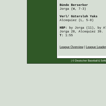
Bünde Berserker
         
Jorga
 (W, 7-3)          
Verl/ Gütersloh Yaks
    
Alcequiez
 (L, 5-8)      
HBP:
by
Jorga
(11), by
A
Jorga
28,
Alcequiez
39.
T:
1:55
League Overview
|
League Leade
| © Deutscher Baseball & Softb