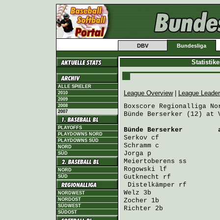
DBV
Bundesliga
Statistik
ALLE SPIELER
League Overview
|
League Leade
2010
2009
Boxscore Regionalliga Nor
2008
2007
Bünde Berserker (12) at 
PLAYOFFS
Bünde Berserker
         
PLAYDOWNS NORD
Serkov
 cf               
PLAYDOWNS SÜD
Schramm
 c               
NORD
Jorga
 p                 
SÜD
Meiertoberens
 ss        
Rogowski
 lf             
NORD
Gutknecht
 rf            
SÜD
Distelkämper
 rf        
Welz
 3b                 
NORDWEST
NORDOST
Zocher
 1b               
SÜDWEST
Richter
 2b              
SÜDOST