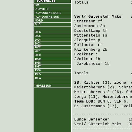
Totals                  3
DM
PLAYOFFS
PLAYDOWNS NORD
Verl/ Gütersloh Yaks
    
PLAYDOWNS SÜD
NORD
Stratmann
 cf            
SÜD
Austermann
 3b           
Diestelkamp
 lf          
2006
Wittenstein
 ss          
2005
Alcequiez
 p             
2004
2003
Pollmeier
 rf            
2002
Klinkenberg
 2b          
2001
HVolkmer
 c              
2000
JVolkmer
 1b             
1999
1998
Jakobsmeier
 1b         
1997
1996
Totals                  2
1995
1994
2B:
Richter
(3),
Zocher
(
IMPRESSUM
Meiertoberens
(2),
Schra
Meiertoberens
3 (26),
Sc
Jorga
(11),
Meiertoberen
Team LOB:
BUN 6, VER 6.
E:
Austermann
(17),
JVol
Bünde Berserker
        1
Verl/ Gütersloh Yaks
   0
-------------------------