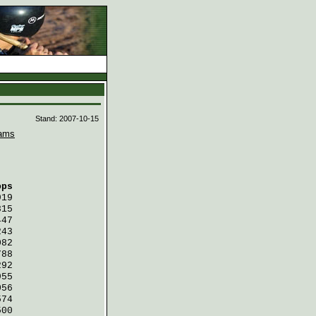
d
Stand: 2007-10-15
ams
ops
919
815
447
243
082
788
292
955
056
574
500