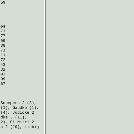
259
ops
671
877
859
838
971
111
872
143
932
492
909
567
,
Schepers
2 (8),
(1),
Gaedke
(1).
(4),
Jödicke
2
edke
3 (11),
2),
Di Mitri
2
ga
2 (10),
Liebig