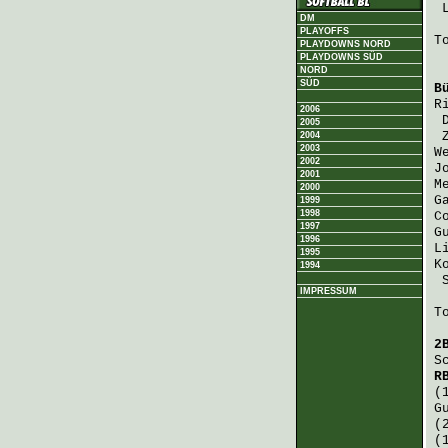
DM
PLAYOFFS
T
PLAYDOWNS NORD
PLAYDOWNS SÜD
NORD
SÜD
B
R
2006
2005
2004
2003
W
2002
J
2001
M
2000
G
1999
1998
C
1997
G
1996
L
1995
K
1994
IMPRESSUM
T
2
S
R
(
G
(
(