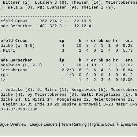
:
Bittner
(2),
Lukaßen
3 (8),
Theisen
(14),
Meiertoberen
7),
Welz
2 (8).
PB:
LJanssen
(9),
Theisen
2 (9).
refeld Crows
     362 234 2 -- 
 22
ünde Berserker
   401 322 0 -- 
 12
 12 4

--------------------------------------

refeld Crows
             ip      h  r er bb so hr   era
ödicke
 (W, 1-0)           4     10  8  7  1  1  0  9.22
i Mitri
                   3      2  4  0  1  4  0  5.73
ünde Berserker
           ip      h  r er bb so hr   era
osgalwies
 (L, 2-3)        3     10 11 10  3  2  1 12.62
eiertoberens
              2 2/3  8  9  6  4  3  0  8.64
orga
                        1/3  0  0  0  0  1  0  6.12
elz
                       1      1  2  2  3  0  0 18.00
P:
Jödicke
(3),
Di Mitri
(1),
Kosgalwies
(5),
Meiertober
ödicke
(4), by
Meiertoberens
(3).
Balk:
Kosgalwies
(1).
ödicke
24,
Di Mitri
14,
Kosgalwies
22,
Meiertoberens
22
:
Beginn 15.35 Ende 18.20 Umpire Bronowski B-23 Mazur B-
30-B-07-098-1388
ague Overview
|
League Leaders
|
Team Ranking
| Highs & Lows:
Players
/
Te