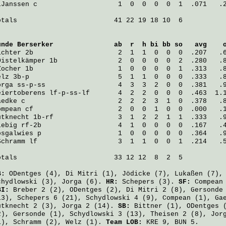
LJanssen
 c                    1  0  0  0  0  1  .071   .
otals                        41 22 19 18 10  6

ünde Berserker
               ab  r  h bi bb so   avg    
ichter
 2b                     2  1  1  0  0  0  .207   .
Distelkämper
 1b               2  0  0  0  0  2  .280   .
Zocher
 1b                     1  0  0  0  0  1  .313   .
elz
 3b-p                      5  1  1  0  0  0  .333   .
orga
 ss-p-ss                  4  3  3  2  0  0  .381   .
eiertoberens
 lf-p-ss-lf       4  2  2  0  0  0  .463  1.
aedke
 c                       2  2  2  3  1  0  .378   .
ompean
 cf                     2  0  0  1  0  0  .000   .
utknecht
 1b-rf                3  1  2  2  1  1  .333   .
iebig
 rf-2b                   4  1  0  0  0  0  .167   .
osgalwies
 p                   1  0  0  0  0  0  .364   .
Schramm
 lf                    3  1  1  0  0  1  .214   .
otals                        33 12 12  8  2  5

B:
ODentges
(4),
Di Mitri
(1),
Jödicke
(7),
Lukaßen
(7)
chydlowski
(3),
Jorga
(6).
HR:
Schepers
(3).
SF:
Compean
BI:
Breber
2 (2),
ODentges
(2),
Di Mitri
2 (8),
Gersonde
13),
Schepers
6 (21),
Schydlowski
4 (9),
Compean
(1),
Ga
utknecht
2 (3),
Jorga
2 (14).
SB:
Bittner
(1),
ODentges
(
2),
Gersonde
(1),
Schydlowski
3 (13),
Theisen
2 (8),
Jor
1),
Schramm
(2),
Welz
(1).
Team LOB:
KRE 9, BUN 5.