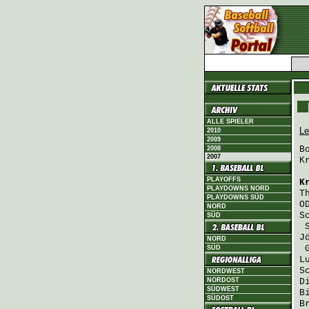
ALLE SPIELER
Le
2010
2009
B
2008
2007
K
PLAYOFFS
K
PLAYDOWNS NORD
T
PLAYDOWNS SÜD
O
NORD
S
SÜD
J
NORD
SÜD
L
S
NORDWEST
NORDOST
D
SÜDWEST
B
SÜDOST
B