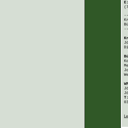
E
(
K
B
-
K
J
D
B
K
M
J
W
W
J
J
T
0
Le