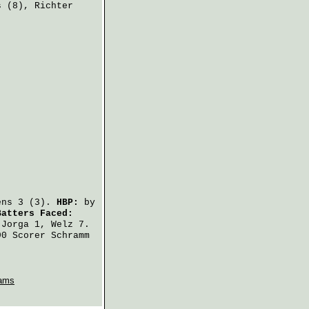
s
(8),
Richter
ens
3 (3).
HBP:
by
Batters Faced:
,
Jorga
1,
Welz
7.
90 Scorer Schramm
ams