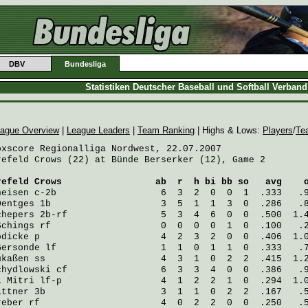
DBV
Bundesliga
Statistiken Deutscher Baseball und Softball Verban
ague Overview
|
League Leaders
|
Team Ranking
| Highs & Lows:
Players
/
Te
oxscore Regionalliga Nordwest, 22.07.2007

refeld Crows (22) at Bünde Berserker (12), Game 2

refeld Crows
                 ab  r  h bi bb so   avg    
heisen
 c-2b                   6  3  2  0  0  1  .333   .
Dentges
 1b                    3  5  1  1  3  0  .286   .
chepers
 2b-rf                 5  3  4  6  0  0  .500  1.
Schings
 rf                    0  0  0  0  1  0  .100   .
ödicke
 p                      4  2  3  2  0  0  .406  1.
Gersonde
 lf                   1  1  0  1  1  0  .333   .
ukaßen
 ss                     4  3  1  0  2  2  .415  1.
chydlowski
 cf                 6  3  3  4  0  0  .386   .
i Mitri
 lf-p                  4  1  2  2  1  0  .294  1.
ittner
 3b                     3  1  1  0  2  2  .167   .
reber
 rf                      4  0  2  2  0  0  .250   .