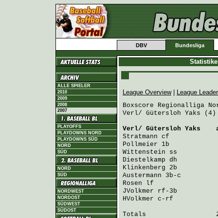
DBV
Bundesliga
Statistik
ALLE SPIELER
League Overview
|
League Leade
2010
2009
Boxscore Regionalliga Nor
2008
2007
Verl/ Gütersloh Yaks (4)
PLAYOFFS
Verl/ Gütersloh Yaks
    
PLAYDOWNS NORD
Stratmann
 cf            
PLAYDOWNS SÜD
Pollmeier
 1b            
NORD
Wittenstein
 ss          
SÜD
Diestelkamp
 dh          
Klinkenberg
 2b          
NORD
Austermann
 3b-c         
SÜD
Rosen
 lf                
JVolkmer
 rf-3b          
NORDWEST
NORDOST
HVolkmer
 c-rf           
SÜDWEST
SÜDOST
Totals                  2