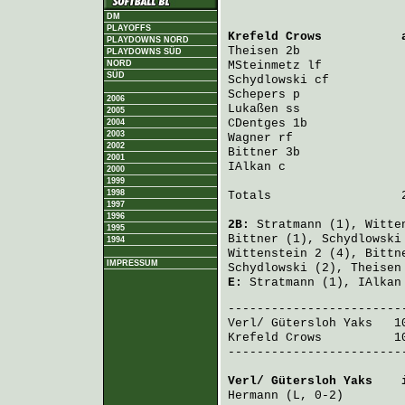
DM
PLAYOFFS
Krefeld Crows
           
PLAYDOWNS NORD
Theisen
 2b              
PLAYDOWNS SÜD
NORD
MSteinmetz
 lf           
SÜD
Schydlowski
 cf          
Schepers
 p              
2006
Lukaßen
 ss              
2005
CDentges
 1b             
2004
2003
Wagner
 rf               
2002
Bittner
 3b              
2001
IAlkan
 c                
2000
1999
1998
Totals                  2
1997
1996
2B:
Stratmann
(1),
Witte
1995
Bittner
(1),
Schydlowski
1994
Wittenstein
2 (4),
Bittn
IMPRESSUM
Schydlowski
(2),
Theisen
E:
Stratmann
(1),
IAlkan
Verl/ Gütersloh Yaks
   1
Krefeld Crows
          1
-------------------------
Verl/ Gütersloh Yaks
    
Hermann
 (L, 0-2)        