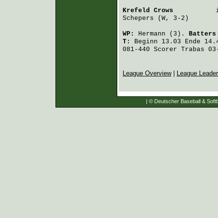
Krefeld Crows
           
Schepers
 (W, 3-2)       
WP:
Hermann
(3).
Batters
T:
Beginn 13.03 Ende 14.4
081-440 Scorer Trabas 03
League Overview
|
League Leade
| © Deutscher Baseball & Softb