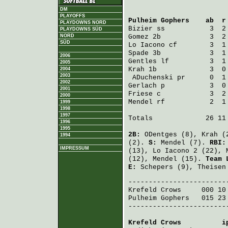
DM
PLAYOFFS
Pulheim Gophers
    ab  r
PLAYDOWNS NORD
Bizier
 ss           3  2
PLAYDOWNS SÜD
NORD
Gomez
 2b            3  2
SÜD
Lo Iacono
 cf        3  1
Spade
 3b            3  1
2006
Gentles
 lf          3  1
2005
Krah
 1b             3  0
2004
2003
ADuchenski
 pr      0  1
2002
Gerlach
 p           3  0
2001
Friese
 c            3  2
2000
Mendel
 rf           2  1
1999
1998
1997
Totals             26 11 
1996
1995
2B:
ODentges
(8),
Krah
(
1994
(2).
S:
Mendel
(7).
RBI
IMPRESSUM
(13),
Lo Iacono
2 (22),
(12),
Mendel
(15).
Team 
E:
Schepers
(9),
Theisen
Krefeld Crows
     000 10
Pulheim Gophers
   015 23
-------------------------
Krefeld Crows
          i