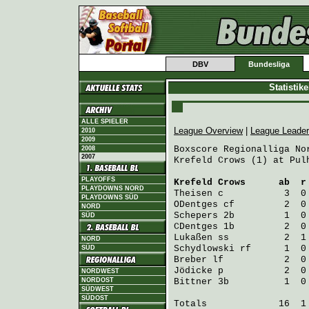
DBV
Bundesliga
Statistik
ALLE SPIELER
League Overview
|
League Leade
2010
2009
Boxscore Regionalliga Nor
2008
2007
Krefeld Crows (1) at Pul
PLAYOFFS
Krefeld Crows
      ab  r
PLAYDOWNS NORD
Theisen
 c           3  0
PLAYDOWNS SÜD
ODentges
 cf         2  0
NORD
Schepers
 2b         1  0
SÜD
CDentges
 1b         2  0
Lukaßen
 ss          2  1
NORD
Schydlowski
 rf      1  0
SÜD
Breber
 lf           2  0
Jödicke
 p           2  0
NORDWEST
NORDOST
Bittner
 3b          1  0
SÜDWEST
SÜDOST
Totals             16  1 