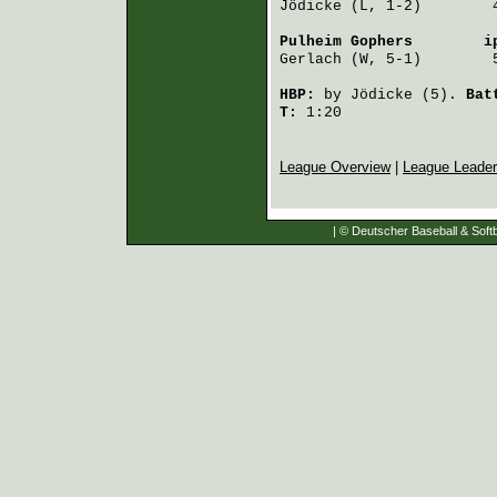
Jödicke
 (L, 1-2)        
Pulheim Gophers
        i
Gerlach
 (W, 5-1)        
HBP:
by
Jödicke
(5).
Bat
T:
1:20
League Overview
|
League Leade
| © Deutscher Baseball & Softb