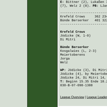
E:
Bittner
(2),
Lukaßen
3
(7),
Welz
2 (8).
PB:
LJa
Krefeld Crows
     362 23
Bünde Berserker
   401 32
-------------------------
Krefeld Crows
           
Jödicke
 (W, 1-0)        
Di Mitri
                
Bünde Berserker
         
Kosgalwies
 (L, 2-3)     
Meiertoberens
           
Jorga
                   
Welz
                    
WP:
Jödicke
(3),
Di Mitr
Jödicke
(4), by
Meiertob
Jödicke
24,
Di Mitri
14
T:
Beginn 15.35 Ende 18.2
030-B-07-098-1388
League Overview
|
League Leade