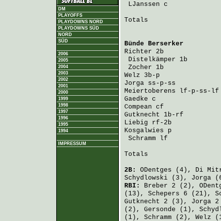
LJanssen
 c             
DM
PLAYOFFS
Totals                   
PLAYDOWNS NORD
PLAYDOWNS SÜD
NORD
SÜD
Bünde Berserker
         
Richter
 2b              
2006
Distelkämper
 1b        
2005
Zocher
 1b              
2004
2003
Welz
 3b-p               
2002
Jorga
 ss-p-ss           
2001
Meiertoberens
 lf-p-ss-lf
2000
Gaedke
 c                
1999
1998
Compean
 cf              
1997
Gutknecht
 1b-rf         
1996
Liebig
 rf-2b            
1995
Kosgalwies
 p            
1994
Schramm
 lf             
IMPRESSUM
Totals                   
2B:
ODentges
(4),
Di Mit
Schydlowski
(3),
Jorga
(
RBI:
Breber
2 (2),
ODent
(13),
Schepers
6 (21),
S
Gutknecht
2 (3),
Jorga
2
(2),
Gersonde
(1),
Schyd
(1),
Schramm
(2),
Welz
(