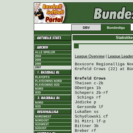
DBV
Bundesliga
Statistik
ALLE SPIELER
League Overview
|
League Leade
2010
2009
Boxscore Regionalliga Nor
2008
2007
Krefeld Crows (22) at Bü
PLAYOFFS
Krefeld Crows
           
PLAYDOWNS NORD
Theisen
 c-2b            
PLAYDOWNS SÜD
ODentges
 1b             
NORD
Schepers
 2b-rf          
SÜD
Schings
 rf             
Jödicke
 p               
NORD
Gersonde
 lf            
SÜD
Lukaßen
 ss              
Schydlowski
 cf          
NORDWEST
NORDOST
Di Mitri
 lf-p           
SÜDWEST
Bittner
 3b              
SÜDOST
Breber
 rf               