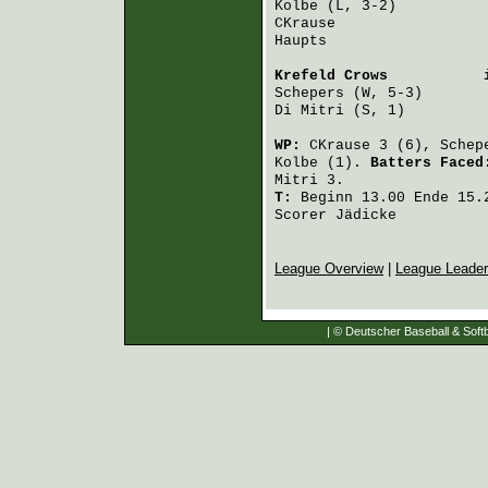
Kolbe
 (L, 3-2)          
CKrause
                 
Haupts
                  
Krefeld Crows
           
Schepers
 (W, 5-3)       
Di Mitri
 (S, 1)         
WP:
CKrause
3 (6),
Schep
Kolbe
(1).
Batters Face
Mitri
3.
T:
Beginn 13.00 Ende 15.2
Scorer Jädicke
League Overview
|
League Leade
| © Deutscher Baseball & Softb