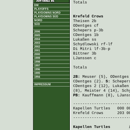
Totals                   
DM
PLAYOFFS
PLAYDOWNS NORD
Krefeld Crows
           
PLAYDOWNS SÜD
NORD
Theisen
 2b              
SÜD
ODentges
 cf             
Schepers
 p-3b           
2006
CDentges
 1b             
2005
Lukaßen
 ss              
2004
2003
Schydlowski
 rf-lf       
2002
Di Mitri
 lf-3b-p        
2001
Bittner
 3b              
2000
LJanssen
 c              
1999
1998
1997
Totals                   
1996
1995
2B:
Meuser
(5),
ODentges
1994
CDentges
(2).
S:
Scheper
IMPRESSUM
CDentges
2 (12),
Lukaßen
(8),
Meister
4 (14),
Sch
PB:
Kauffmann
(8),
LJans
Kapellen Turtles
   000 0
Krefeld Crows
      203 0
-------------------------
Kapellen Turtles
        