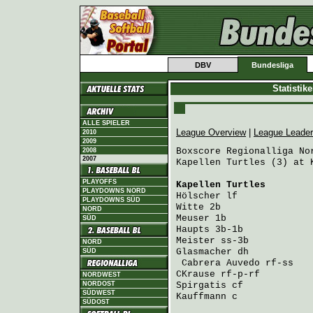
DBV
Bundesliga
Statistik
ALLE SPIELER
League Overview
|
League Leade
2010
2009
Boxscore Regionalliga Nor
2008
2007
Kapellen Turtles (3) at K
PLAYOFFS
Kapellen Turtles
        
PLAYDOWNS NORD
Hölscher
 lf             
PLAYDOWNS SÜD
Witte
 2b                
NORD
Meuser
 1b               
SÜD
Haupts
 3b-1b            
Meister
 ss-3b           
NORD
Glasmacher
 dh           
SÜD
Cabrera Auvedo
 rf-ss   
CKrause
 rf-p-rf         
NORDWEST
NORDOST
Spirgatis
 cf            
SÜDWEST
Kauffmann
 c             
SÜDOST