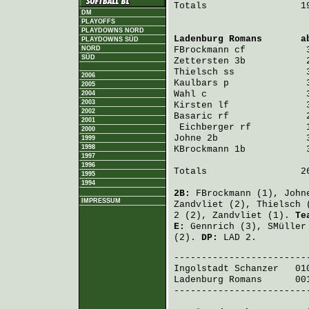
Totals                 19
DM
PLAYOFFS
PLAYDOWNS NORD
Ladenburg Romans
       a
PLAYDOWNS SÜD
NORD
FBrockmann
 cf           
SÜD
Zettersten
 3b           
Thielsch
 ss             
2006
Kaulbars
 p              
2005
Wahl
 c                  
2004
2003
Kirsten
 lf              
2002
Basaric
 rf              
2001
Eichberger
 rf          
2000
Johne
 2b                
1999
1998
KBrockmann
 1b           
1997
1996
Totals                 26
1995
1994
2B:
FBrockmann
(1),
John
IMPRESSUM
Zandvliet
(2),
Thielsch
(
2 (2),
Zandvliet
(1).
Te
E:
Gennrich
(3),
SMüller
(2).
DP:
LAD 2.
Ingolstadt Schanzer
   01
Ladenburg Romans
      00
-------------------------