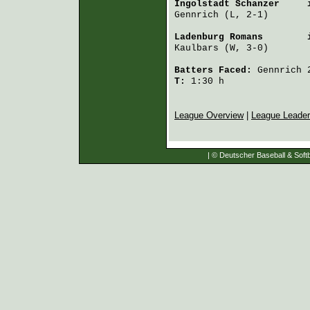
Ingolstadt Schanzer
     
Gennrich
 (L, 2-1)       
Ladenburg Romans
        
Kaulbars
 (W, 3-0)       
Batters Faced:
Gennrich
T:
1:30 h
League Overview
|
League Leade
| © Deutscher Baseball & Softb