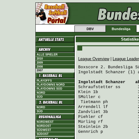
DBV
Bundesliga
Statistik
ALLE SPIELER
League Overview
|
League Leade
2010
2009
Boxscore 2. Bundesliga Sü
2008
2007
Ingolstadt Schanzer (1) 
PLAYOFFS
Ingolstadt Schanzer
    a
PLAYDOWNS NORD
Schraufstetter
 ss       
PLAYDOWNS SÜD
Klein
 1b                
NORD
SMüller
 c               
SÜD
Tietmann
 ph            
Arrendell
 lf            
NORD
Zandvliet
 3b            
SÜD
Piehler
 cf              
Mürling
 rf              
NORDWEST
NORDOST
Steinlein
 2b            
SÜDWEST
Gennrich
 p              
SÜDOST