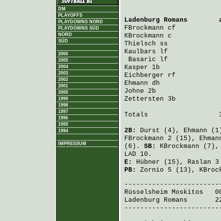
DM
PLAYOFFS
Ladenburg Romans
        
PLAYDOWNS NORD
FBrockmann
 cf           
PLAYDOWNS SÜD
NORD
KBrockmann
 c            
SÜD
Thielsch
 ss             
Kaulbars
 lf             
2006
Basaric
 lf             
2005
Kasper
 1b               
2004
2003
Eichberger
 rf           
2002
Ehmann
 dh               
2001
Johne
 2b                
2000
Zettersten
 3b           
1999
1998
1997
Totals                  3
1996
1995
2B:
Durst
(4),
Ehmann
(1
1994
FBrockmann
2 (15),
Ehman
IMPRESSUM
(6).
SB:
KBrockmann
(7)
LAD 10.
E:
Hübner
(15),
Raslan
3
PB:
Zornio
5 (13),
KBroc
Rüsselsheim Moskitos
   0
Ladenburg Romans
       2
-------------------------