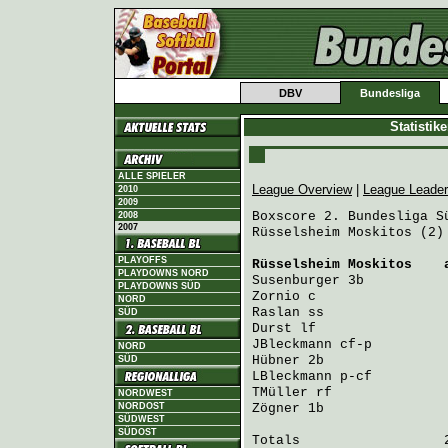
DBV
Bundesliga
Statistik
ALLE SPIELER
League Overview
|
League Leade
2010
2009
Boxscore 2. Bundesliga Sü
2008
2007
Rüsselsheim Moskitos (2)
PLAYOFFS
Rüsselsheim Moskitos
    
PLAYDOWNS NORD
Susenburger
 3b          
PLAYDOWNS SÜD
Zornio
 c                
NORD
Raslan
 ss               
SÜD
Durst
 lf                
JBleckmann
 cf-p         
NORD
Hübner
 2b               
SÜD
LBleckmann
 p-cf         
TMüller
 rf              
NORDWEST
NORDOST
Zögner
 1b               
SÜDWEST
SÜDOST
Totals                  2