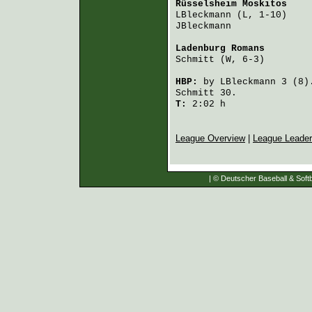
Rüsselsheim Moskitos
    
LBleckmann
 (L, 1-10)    
JBleckmann
              
Ladenburg Romans
        
Schmitt
 (W, 6-3)        
HBP:
by
LBleckmann
3 (8
Schmitt
30.
T:
2:02 h
League Overview
|
League Leade
| © Deutscher Baseball & Softb