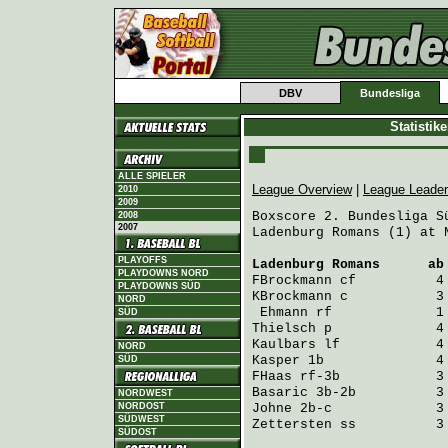
DBV
Bundesliga
Statistik
ALLE SPIELER
League Overview
|
League Leade
2010
2009
Boxscore 2. Bundesliga Sü
2008
2007
Ladenburg Romans (1) at 
PLAYOFFS
Ladenburg Romans
      ab
PLAYDOWNS NORD
FBrockmann
 cf          4
PLAYDOWNS SÜD
KBrockmann
 c           3
NORD
Ehmann
 rf             1
SÜD
Thielsch
 p             4
Kaulbars
 lf            4
NORD
Kasper
 1b              4
SÜD
FHaas
 rf-3b            3
Basaric
 3b-2b          3
NORDWEST
NORDOST
Johne
 2b-c             3
SÜDWEST
Zettersten
 ss          3
SÜDOST