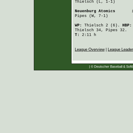
Thielsch
 (L, 1-1)       
Neuenburg Atomics
       
Pipes
 (W, 7-1)          
WP:
Thielsch
2 (6).
HBP
Thielsch
34,
Pipes
32.
T:
2:11 h
League Overview
|
League Leade
| © Deutscher Baseball & Softb