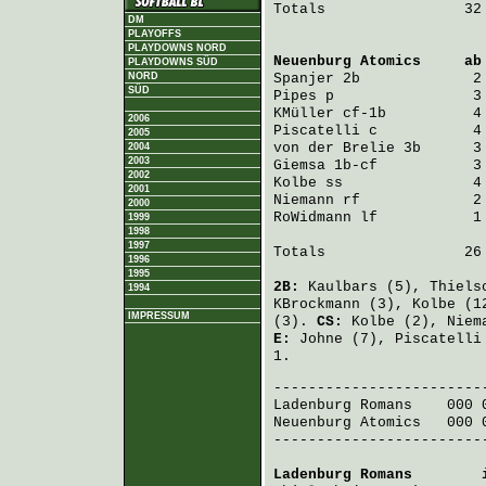
Totals                32 
DM
PLAYOFFS
PLAYDOWNS NORD
Neuenburg Atomics
     ab
PLAYDOWNS SÜD
NORD
Spanjer
 2b             2
SÜD
Pipes
 p                3
KMüller
 cf-1b          4
2006
Piscatelli
 c           4
2005
von der Brelie
 3b      3
2004
2003
Giemsa
 1b-cf           3
2002
Kolbe
 ss               4
2001
Niemann
 rf             2
2000
RoWidmann
 lf           1
1999
1998
1997
Totals                26 
1996
1995
2B:
Kaulbars
(5),
Thiels
1994
KBrockmann
(3),
Kolbe
(1
IMPRESSUM
(3).
CS:
Kolbe
(2),
Niem
E:
Johne
(7),
Piscatelli
1.
Ladenburg Romans
    000 
Neuenburg Atomics
   000 
-------------------------
Ladenburg Romans
        