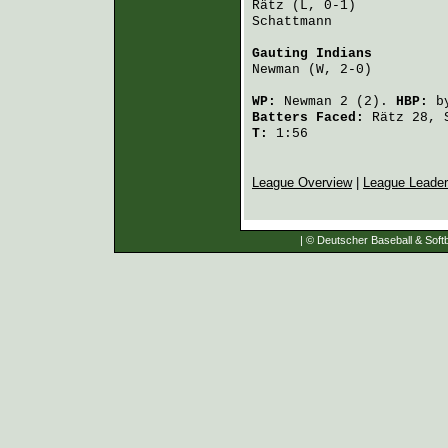
Rätz
 (L, 0-1)           
Schattmann
              
Gauting Indians
         
Newman
 (W, 2-0)         
WP:
Newman
2 (2).
HBP:
b
Batters Faced:
Rätz
28,
T:
1:56
League Overview
|
League Leade
| © Deutscher Baseball & Softb