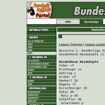
DBV
Bundesliga
Statistik
ALLE SPIELER
League Overview
|
League Leade
2010
2009
Boxscore 1. Bundesliga Sü
2008
2007
Heidenheim Heideköpfe (2
PLAYOFFS
Heidenheim Heideköpfe
   
PLAYDOWNS NORD
Füßer
 rf                
PLAYDOWNS SÜD
Kruthaupt
 ss            
NORD
Gühring
 c               
SÜD
Gruber
 cf               
Dankerl
 1b              
NORD
Hägele
 lf               
SÜD
Hirschberger
 2b         
Sekic
 dh                
NORDWEST
NORDOST
Rätz
 p-3b              
SÜDWEST
Schäffler
 3b            
SÜDOST
Schattmann
 p           