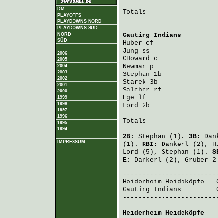
DM
Totals                   
PLAYOFFS
PLAYDOWNS NORD
PLAYDOWNS SÜD
NORD
Gauting Indians
         
SÜD
Huber
 cf                
Jung
 ss                 
2006
CHoward
 c               
2005
Newman
 p                
2004
2003
Stephan
 1b              
2002
Starek
 3b               
2001
Salcher
 rf              
2000
Ege
 lf                  
1999
1998
Lord
 2b                 
1997
1996
Totals                   
1995
1994
2B:
Stephan
(1).
3B:
Dan
IMPRESSUM
(1).
RBI:
Dankerl
(2),
H
Lord
(5),
Stephan
(1).
S
E:
Dankerl
(2),
Gruber
2
Heidenheim Heideköpfe
   
Gauting Indians
         
-------------------------
Heidenheim Heideköpfe
   