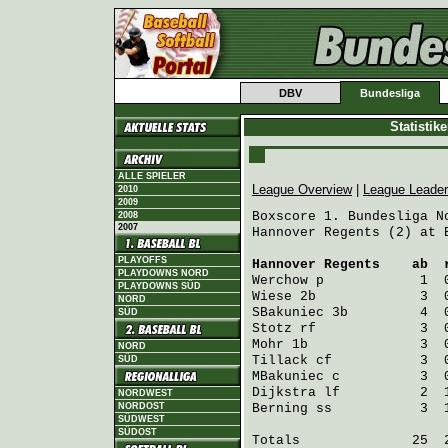
DBV
Bundesliga
Statistik
ALLE SPIELER
League Overview
|
League Leade
2010
2009
Boxscore 1. Bundesliga No
2008
2007
Hannover Regents (2) at B
PLAYOFFS
Hannover Regents
    ab  
PLAYDOWNS NORD
Werchow
 p            1  
PLAYDOWNS SÜD
Wiese
 2b             3  
NORD
SBakuniec
 3b         4  
SÜD
Stotz
 rf             3  
Mohr
 1b              3  
NORD
Tillack
 cf           3  
SÜD
MBakuniec
 c          3  
Dijkstra
 lf          2  
NORDWEST
NORDOST
Berning
 ss           3  
SÜDWEST
SÜDOST
Totals              25  2