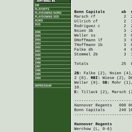
DM
PLAYOFFS
Bonn Capitals
       ab  
PLAYDOWNS NORD
Marsch
 rf            2  
PLAYDOWNS SÜD
NORD
Ullrich
 cf           2  
SÜD
Rodriguez
 c          2  
Nsien
 3b             3  
2006
Weller
 ss            3  
2005
DHoffmann
 lf         3  
2004
2003
THoffmann
 1b         3  
2002
Falke
 dh             4  
2001
Stommel
 2b           3  
2000
1999
1998
Totals              25  8
1997
1996
2B:
Falke
(2),
Nsien
(4)
1995
2 (6).
RBI:
Wiese
(2),
D
1994
Weller
(9).
SB:
Mohr
(1)
IMPRESSUM
10.
E:
Tillack
(2),
Marsch
(
Hannover Regents
   000 0
Bonn Capitals
      240 1
-------------------------
Hannover Regents
        
Werchow
 (L, 0-6)        