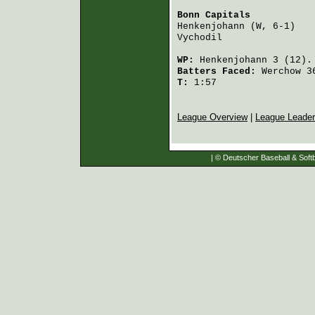
Bonn Capitals
           
Henkenjohann
 (W, 6-1)   
Vychodil
                
WP:
Henkenjohann
3 (12)
Batters Faced:
Werchow
3
T:
1:57
League Overview
|
League Leade
| © Deutscher Baseball & Softb