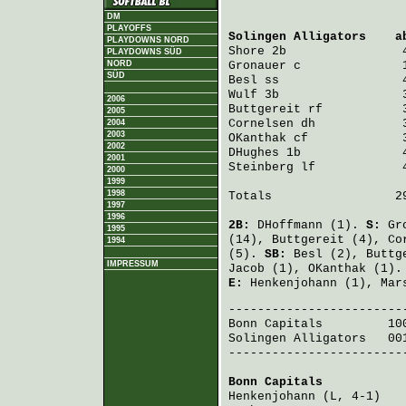
DM
PLAYOFFS
Solingen Alligators
    a
PLAYDOWNS NORD
Shore
 2b                
PLAYDOWNS SÜD
NORD
Gronauer
 c              
SÜD
Besl
 ss                 
Wulf
 3b                 
2006
Buttgereit
 rf           
2005
Cornelsen
 dh            
2004
2003
OKanthak
 cf             
2002
DHughes
 1b              
2001
Steinberg
 lf            
2000
1999
1998
Totals                 29
1997
1996
2B:
DHoffmann
(1).
S:
Gr
1995
(14),
Buttgereit
(4),
Co
1994
(5).
SB:
Besl
(2),
Buttg
IMPRESSUM
Jacob
(1),
OKanthak
(1)
E:
Henkenjohann
(1),
Mar
Bonn Capitals
         10
Solingen Alligators
   00
-------------------------
Bonn Capitals
           
Henkenjohann
 (L, 4-1)   