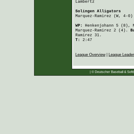
Lambertz
                
Solingen Alligators
     
Marquez-Ramirez
 (W, 4-0)
WP:
Henkenjohann
5 (8),
Marquez-Ramirez
2 (4).
B
Ramirez
31.
T:
2:47
League Overview
|
League Leade
| © Deutscher Baseball & Softb