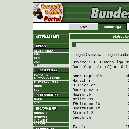
DBV
Bundesliga
Statistik
ALLE SPIELER
League Overview
|
League Leade
2010
2009
Boxscore 1. Bundesliga No
2008
2007
Bonn Capitals (2) at Sol
PLAYOFFS
Bonn Capitals
          a
PLAYDOWNS NORD
Marsch
 rf               
PLAYDOWNS SÜD
Ullrich
 cf              
NORD
Rodriguez
 c             
SÜD
Nsien
 3b                
Weller
 ss               
NORD
THoffmann
 1b            
SÜD
DHoffmann
 lf            
Stommel
 2b              
NORDWEST
NORDOST
Jacob
 dh                
SÜDWEST
SÜDOST
Totals                 25