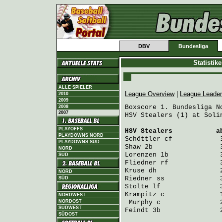
DBV
Bundesliga
Statistik
ALLE SPIELER
League Overview
|
League Leade
2010
2009
Boxscore 1. Bundesliga No
2008
2007
HSV Stealers (1) at Soli
PLAYOFFS
HSV Stealers
           a
PLAYDOWNS NORD
Schöttler
 cf            
PLAYDOWNS SÜD
Shaw
 2b                 
NORD
Lorenzen
 1b             
SÜD
Fliedner
 rf             
Kruse
 dh                
NORD
Riedner
 ss              
SÜD
Stolte
 lf               
Krampitz
 c              
NORDWEST
NORDOST
Murphy
 c               
SÜDWEST
Feindt
 3b               
SÜDOST