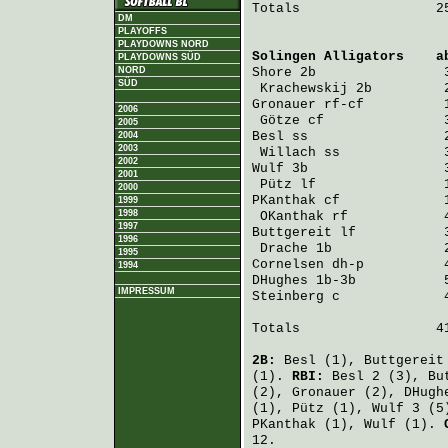
Totals                 25
DM
PLAYOFFS
PLAYDOWNS NORD
Solingen Alligators
    a
PLAYDOWNS SÜD
NORD
Shore
 2b                
SÜD
Krachewskij
 2b         
Gronauer
 rf-cf          
2006
Götze
 cf               
2005
Besl
 ss                 
2004
2003
Willach
 ss             
2002
Wulf
 3b                 
2001
Pütz
 lf                
2000
PKanthak
 cf             
1999
1998
OKanthak
 rf            
1997
Buttgereit
 lf           
1996
Drache
 1b              
1995
Cornelsen
 dh-p          
1994
DHughes
 1b-3b           
IMPRESSUM
Steinberg
 c             
Totals                 41
2B:
Besl
(1),
Buttgereit
(1).
RBI:
Besl
2 (3),
Bu
(2),
Gronauer
(2),
DHugh
(1),
Pütz
(1),
Wulf
3 (5
PKanthak
(1),
Wulf
(1).
12.