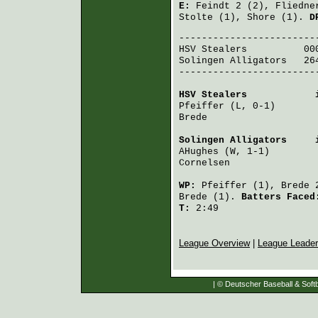
E:
Feindt
2 (2),
Fliedne
Stolte
(1),
Shore
(1).
D
HSV Stealers
          00
Solingen Alligators
   26
-------------------------
HSV Stealers
            
Pfeiffer
 (L, 0-1)       
Brede
                   
Solingen Alligators
     
AHughes
 (W, 1-1)        
Cornelsen
               
WP:
Pfeiffer
(1),
Brede
2
Brede
(1).
Batters Face
T:
2:49
League Overview
|
League Leade
| © Deutscher Baseball & Softb