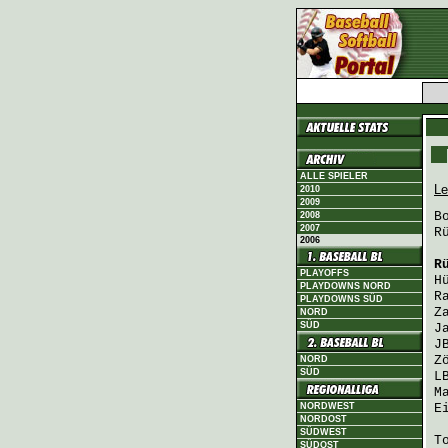
ALLE SPIELER
Le
2010
2009
B
2008
2007
R
2006
R
PLAYOFFS
H
PLAYDOWNS NORD
R
PLAYDOWNS SÜD
Z
NORD
SÜD
J
J
Z
NORD
SÜD
L
M
NORDWEST
E
NORDOST
SÜDWEST
T
SÜDOST