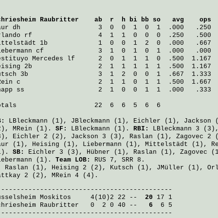
chriesheim Raubritter
    ab  r  h bi bb so   avg    ops
aur
 dh                    3  0  0  1  0  1  .000   .250
rlando
 rf                 4  1  1  0  0  0  .250   .500
ittelstädt
 1b             1  0  0  1  2  0  .000   .667
iebermann
 cf              3  1  0  1  0  1  .000   .000
estituyo Mercedes
 lf      2  0  1  1  1  0  .500  1.167
eising
 2b                 2  1  1  1  1  1  .500  1.167
utsch
 3b                  3  1  2  0  0  1  .667  1.333
Rein
 c                    2  1  1  0  1  1  .500  1.667
napp
 ss                   2  1  0  0  1  1  .000   .333
otals                    22  6  6  5  6  6

B:
LBleckmann
(1),
JBleckmann
(1),
Eichler
(1),
Jackson
(
2),
MRein
(1).
SF:
LBleckmann
(1).
RBI:
LBleckmann
3 (3)
3),
Eichler
2 (2),
Jackson
3 (3),
Raslan
(1),
Zagovec
2 
aur
(1),
Heising
(1),
Liebermann
(1),
Mittelstädt
(1),
R
1).
SB:
Eichler
3 (3),
Hübner
(1),
Raslan
(1),
Zagovec
(
iebermann
(1).
Team LOB:
RUS 7, SRR 8.
:
Raslan
(1),
Heising
2 (2),
Kutsch
(1),
JMüller
(1),
Or
attkay
2 (2),
MRein
4 (4).
üsselsheim Moskitos
     4(10)2 22 -- 
 20
chriesheim Raubritter
   0  2 0 40 -- 
  6
  6 5

---------------------------------------------
