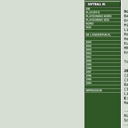
DM
S
PLAYOFFS
B
PLAYDOWNS NORD
PLAYDOWNS SÜD
O
NORD
M
SÜD
L
R
SB LÄNDERPOKAL
H
2005
K
2004
M
2003
K
2002
2001
2000
T
1999
1998
2
1997
(
1996
1995
(
1994
B
(
IMPRESSUM
L
E
M
R
S
-