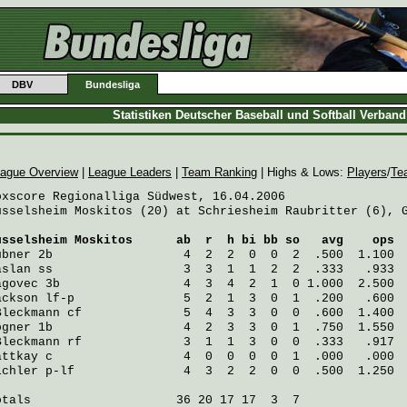
DBV
Bundesliga
Statistiken Deutscher Baseball und Softball Verban
ague Overview
|
League Leaders
|
Team Ranking
| Highs & Lows:
Players
/
Te
oxscore Regionalliga Südwest, 16.04.2006

üsselsheim Moskitos (20) at Schriesheim Raubritter (6), G
üsselsheim Moskitos
      ab  r  h bi bb so   avg    ops
übner
 2b                  4  2  2  0  0  2  .500  1.100
aslan
 ss                  3  3  1  1  2  2  .333   .933
agovec
 3b                 4  3  4  2  1  0 1.000  2.500
ackson
 lf-p               5  2  1  3  0  1  .200   .600
Bleckmann
 cf              5  4  3  3  0  0  .600  1.400
ögner
 1b                  4  2  3  3  0  1  .750  1.550
Bleckmann
 rf              3  1  1  3  0  0  .333   .917
attkay
 c                  4  0  0  0  0  1  .000   .000
ichler
 p-lf               4  3  2  2  0  0  .500  1.250
otals                    36 20 17 17  3  7
