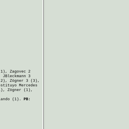
1),
Zagovec
2
,
JBleckmann
3
(2),
Zögner
3 (3),
estituyo Mercedes
1),
Zögner
(1),
lando
(1).
PB: