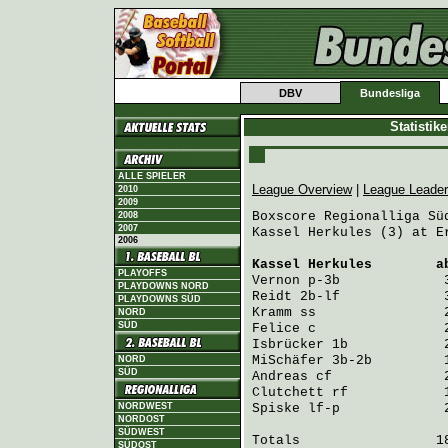
DBV
Bundesliga
Statistik
ALLE SPIELER
League Overview
|
League Leade
2010
2009
Boxscore Regionalliga Süd
2008
2007
Kassel Herkules (3) at E
2006
Kassel Herkules
        a
PLAYOFFS
Vernon
 p-3b             
PLAYDOWNS NORD
Reidt
 2b-lf             
PLAYDOWNS SÜD
Kramm
 ss                
NORD
SÜD
Felice
 c                
Isbrücker
 1b            
MiSchäfer
 3b-2b         
NORD
SÜD
Andreas
 cf              
Clutchett
 rf            
NORDWEST
Spiske
 lf-p             
NORDOST
SÜDWEST
Totals                 18
SÜDOST