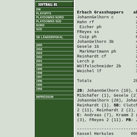
DM
Erbach Grasshoppers
    a
PLAYOFFS
JohannGelhorn
 c         
PLAYDOWNS NORD
PLAYDOWNS SÜD
Hahn
 rf                 
NORD
Eicher
 ph              
SÜD
FReyes
 ss               
Cuip
 ph                
SB LÄNDERPOKAL
JohanGelhorn
 3b         
2005
Gesele
 1b               
2004
MarkHartmann
 ph        
2003
Reinhardt
 cf            
2002
Lerch
 p                 
2001
2000
Wölfelschneider
 2b      
1999
Weichel
 lf              
1998
1997
Totals                 28
1996
1995
1994
2B:
JohannGelhorn
(10),
MiSchäfer
(1),
Gesele
(2
IMPRESSUM
JohannGelhorn
(28),
Joha
Reinhardt
(1).
SB:
Clutc
2 (11),
Reinhardt
2 (2)
E:
Andreas
(7),
Kramm
2 
(3),
FReyes
2 (11).
PB:
Kassel Herkules
       00