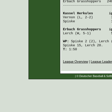
Erbach Grasshoppers
   24
-------------------------
Kassel Herkules
        i
Vernon
 (L, 2-2)         
Spiske
                  
Erbach Grasshoppers
    i
Lerch
 (W, 5-1)          
WP:
Spiske
2 (2),
Lerch
(
Spiske
15,
Lerch
20.
T:
1:50
League Overview
|
League Leade
| © Deutscher Baseball & Softb