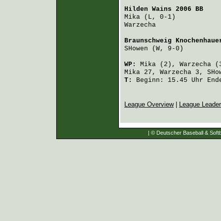
Hilden Wains 2006 BB
    
Mika
 (L, 0-1)           
Warzecha
                
Braunschweig Knochenhaue
SHowen
 (W, 9-0)         
WP:
Mika
(2),
Warzecha
(
Mika
27,
Warzecha
3,
SHo
T:
Beginn: 15.45 Uhr Ende
League Overview
|
League Leade
| © Deutscher Baseball & Softb