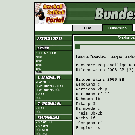
DBV
Bundesliga
Statistik
ALLE SPIELER
League Overview
|
League Leade
2010
2009
Boxscore Regionalliga Nor
2008
2007
Hilden Wains 2006 BB (2)
2006
Hilden Wains 2006 BB
    
PLAYOFFS
Wendland
 c              
PLAYDOWNS NORD
Warzecha
 2b-p           
PLAYDOWNS SÜD
Hartmann
 rf-lf          
NORD
SÜD
Dahmann
 1b              
Mika
 p-3b               
Hammouda
 cf             
NORD
SÜD
Theis
 3b-2b             
Krebs
 lf                
NORDWEST
Gorgona
 rf             
NORDOST
Fengler
 ss              
SÜDWEST
SÜDOST