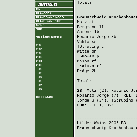
Totals                   
DM
PLAYOFFS
Braunschweig Knochenhaue
PLAYDOWNS NORD
PLAYDOWNS SÜD
Motz
 cf                 
NORD
Bergmann
 lf             
SÜD
Ahrens
 1b               
Rosario Jorge
 3b        
SB LÄNDERPOKAL
Vahle
 ss                
2005
TStrübing
 c             
2004
Witte
 dh                
2003
SHowen
 p               
2002
Mason
 rf                
2001
2000
Kaluza
 rf              
1999
Dröge
 2b                
1998
1997
Totals                   
1996
1995
1994
2B:
Motz
(2),
Rosario Jo
Rosario Jorge
(7).
RBI:
IMPRESSUM
Jorge
3 (34),
TStrübing
(
LOB:
HIL 1, BSK 5.
Hilden Wains 2006 BB
    
Braunschweig Knochenhaue
-------------------------