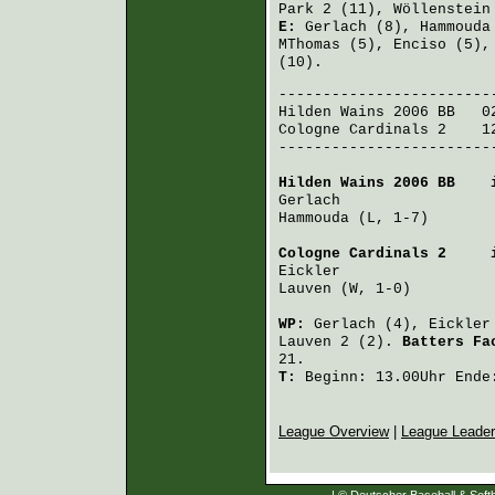
Park
2 (11),
Wöllenstein
E:
Gerlach
(8),
Hammouda
MThomas
(5),
Enciso
(5)
(10).
Hilden Wains 2006 BB
   0
Cologne Cardinals 2
    1
-------------------------
Hilden Wains 2006 BB
    
Gerlach
                 
Hammouda
 (L, 1-7)       
Cologne Cardinals 2
     
Eickler
                 
Lauven
 (W, 1-0)         
WP:
Gerlach
(4),
Eickler
Lauven
2 (2).
Batters F
21.
T:
Beginn: 13.00Uhr Ende:
League Overview
|
League Leade