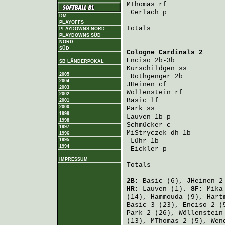
MThomas
 rf              
Gerlach
 p              
DM
PLAYOFFS
Totals                   
PLAYDOWNS NORD
PLAYDOWNS SÜD
NORD
SÜD
Cologne Cardinals 2
     
Enciso
 2b-3b            
SB LÄNDERPOKAL
Kurschildgen
 ss         
2005
Rothgenger
 2b          
2004
JHeinen
 cf              
2003
Wöllenstein
 rf          
2002
Basic
 lf                
2001
2000
Park
 ss                 
1999
Lauven
 1b-p             
1998
Schmücker
 c             
1997
MiStryczek
 dh-1b        
1996
1995
Lühr
 1b                
1994
Eickler
 p              
IMPRESSUM
Totals                   
2B:
Basic
(6),
JHeinen
2
HR:
Lauven
(1).
SF:
Mika
(14),
Hammouda
(9),
Hart
Basic
3 (23),
Enciso
2 (
Park
2 (26),
Wöllenstein
(13),
MThomas
2 (5),
Wen