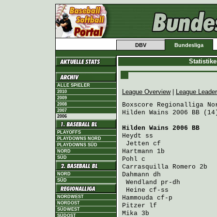
DBV
Bundesliga
Statistik
ALLE SPIELER
League Overview
|
League Leade
2010
2009
Boxscore Regionalliga Nor
2008
2007
Hilden Wains 2006 BB (14
2006
Hilden Wains 2006 BB
    
PLAYOFFS
Heydt
 ss                
PLAYDOWNS NORD
Jetten
 cf              
PLAYDOWNS SÜD
Hartmann
 1b             
NORD
SÜD
Pohl
 c                  
Carrasquilla Romero
 2b  
Dahmann
 dh              
NORD
SÜD
Wendland
 pr-dh         
Heine
 cf-ss            
NORDWEST
Hammouda
 cf-p           
NORDOST
Pitzer
 lf               
SÜDWEST
Mika
 3b                 
SÜDOST