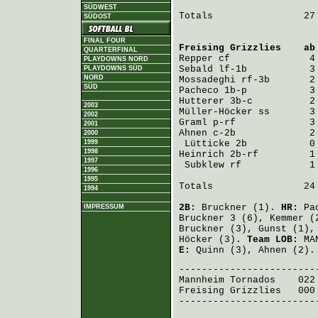
SÜDWEST
Totals                27 
SÜDOST
FINAL FOUR
Freising Grizzlies
    ab
QUARTERFINAL
Repper
PLAYDOWNS NORD
Sebald
PLAYDOWNS SÜD
NORD
Mossadeghi
SÜD
Pacheco
Hutterer
2003
Müller-Höcker
2002
Graml
2001
Ahnen
 c-2b             2
2000
1999
Lütticke
1998
Heinrich
 2b-rf         1
1997
Subklew
 rf            1
1996
1995
Totals                24 
1994
2B:
Bruckner
(1).
HR:
Pa
IMPRESSUM
Bruckner
3 (6),
Kemmer
(
Bruckner
(3),
Gunst
(1)
Höcker
(3).
Team LOB:
MAN
E:
Quinn
(3),
Ahnen
(2)
Mannheim Tornados
    022
Freising Grizzlies
   000
-------------------------