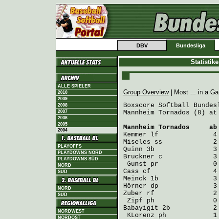
DBV
Bundesliga
Statistik
ALLE SPIELER
Group Overview
| Most ... in a 
2010
2009
Boxscore Softball Bundes
2008
2007
Mannheim Tornados (8) at
2006
2005
Mannheim Tornados
     ab
2004
Kemmer
Miseles
PLAYOFFS
Quinn
PLAYDOWNS NORD
Bruckner
 c             3
PLAYDOWNS SÜD
Gunst
NORD
Cass
SÜD
Meinck
Hörner
NORD
Zuber
 rf               2
SÜD
Zipf
Babayigit
 2b           2
NORDWEST
KLorenz
 ph            1
NORDOST