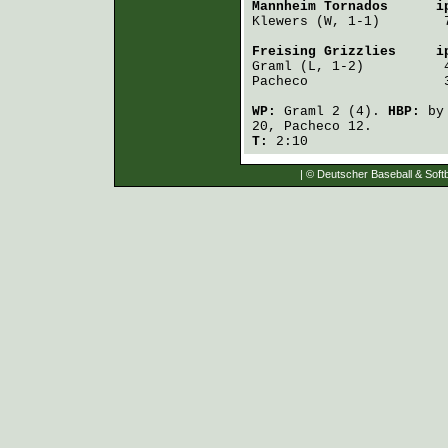
Mannheim Tornados
      i
Klewers
 (W, 1-1)        
Freising Grizzlies
     i
Graml
Pacheco
                 
WP:
Graml
2 (4).
HBP:
b
20,
Pacheco
12.
T:
2:10
| © Deutscher Baseball & Softb