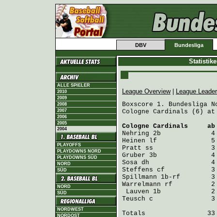
DBV
Bundesliga
Statistik
ALLE SPIELER
League Overview
|
League Leade
2010
2009
Boxscore 1. Bundesliga No
2008
2007
Cologne Cardinals (6) at
2006
2005
Cologne Cardinals
     ab
2004
Nehring
Heinen
PLAYOFFS
Pratt
PLAYDOWNS NORD
Gruber
PLAYDOWNS SÜD
Sosa
NORD
Steffens
SÜD
Spillmann
Warrelmann
 rf          2
NORD
Lauven
SÜD
Teusch
 c               3
NORDWEST
Totals                33 
NORDOST