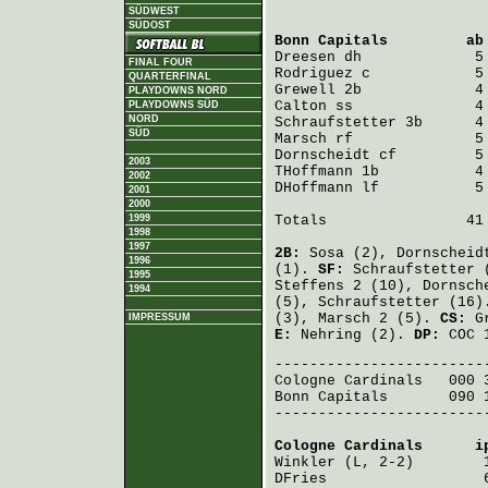
SÜDWEST
SÜDOST
Bonn Capitals
         ab
Dreesen
FINAL FOUR
Rodriguez
QUARTERFINAL
Grewell
PLAYDOWNS NORD
Calton
PLAYDOWNS SÜD
NORD
Schraufstetter
SÜD
Marsch
Dornscheidt
2003
THoffmann
2002
DHoffmann
 lf           5
2001
2000
1999
Totals                41 
1998
1997
2B:
Sosa
(2),
Dornscheid
1996
(1).
SF:
Schraufstetter
(
1995
Steffens
2 (10),
Dornsch
1994
(5),
Schraufstetter
(16
(3),
Marsch
2 (5).
CS:
G
IMPRESSUM
E:
Nehring
(2).
DP:
COC 1
Cologne Cardinals
   000 
Bonn Capitals
       090 
-------------------------
Cologne Cardinals
      i
Winkler
DFries
                  