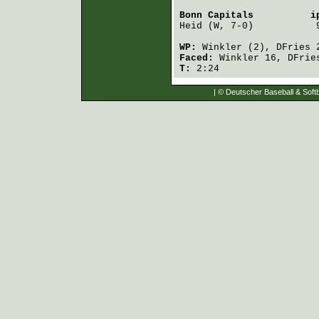
Bonn Capitals
          i
Heid
 (W, 7-0)           
WP:
Winkler
(2),
DFries
2
Faced:
Winkler
16,
DFrie
T:
2:24
| © Deutscher Baseball & Softb