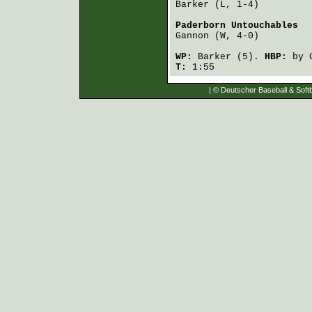
Barker
 (L, 1-4)         
Paderborn Untouchables
  
Gannon
 (W, 4-0)         
WP:
Barker
(5).
HBP:
by
T:
1:55
| © Deutscher Baseball & Softb