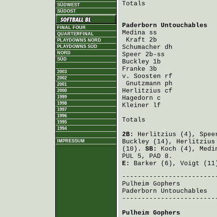
Totals                   
SÜDWEST
SÜDOST
Paderborn Untouchables
  
FINAL FOUR
Medina
 ss               
QUARTERFINAL
Kraft
PLAYDOWNS NORD
Schumacher
PLAYDOWNS SÜD
NORD
Speer
SÜD
Buckley
Franke
2003
v. Soosten
 rf           
2002
Gnutzmann
2001
Herlitzius
2000
1999
Hagedorn
1998
Kleiner
 lf              
1997
1996
Totals                   
1995
1994
2B:
Herlitzius
(4),
Spee
Buckley
(14),
Herlitzius
IMPRESSUM
(10).
SB:
Koch
(4),
Medi
PUL 5, PAD 8.
E:
Barker
(6),
Voigt
(11
Pulheim Gophers
         
Paderborn Untouchables
  
-------------------------
Pulheim Gophers
         