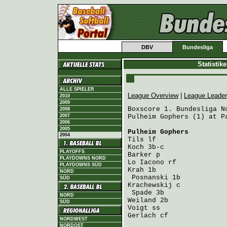
DBV
Bundesliga
Statistik
ALLE SPIELER
League Overview
|
League Leade
2010
2009
Boxscore 1. Bundesliga No
2008
2007
Pulheim Gophers (1) at P
2006
2005
Pulheim Gophers
         
2004
Tils
Koch
PLAYOFFS
Barker
PLAYDOWNS NORD
Lo Iacono
PLAYDOWNS SÜD
Krah
 1b                 
NORD
Posnanski
SÜD
Krachewskij
 c           
Spade
NORD
Weiland
SÜD
Voigt
Gerlach
 cf              
NORDWEST
NORDOST