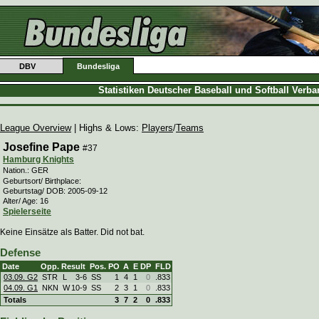
DBV
Bundesliga
Statistiken Deutscher Baseball und Softball Verb
League Overview
| Highs & Lows:
Players
/
Teams
Josefine Pape
#37
Hamburg Knights
Nation.: GER
Geburtsort/ Birthplace:
Geburtstag/ DOB: 2005-09-12
Alter/ Age: 16
Spielerseite
Keine Einsätze als Batter. Did not bat.
Defense
Date
Opp.
Result
Pos.
PO
A
E
DP
FLD
03.09. G2
STR
L
3
-
6
SS
1
4
1
0
.833
04.09. G1
NKN
W
10
-
9
SS
2
3
1
0
.833
Totals
3
7
2
0
.833