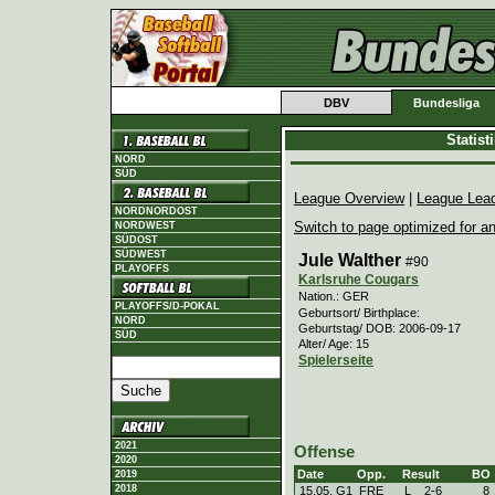
DBV
Bundesliga
Statis
NORD
SÜD
League Overview
|
League Lea
NORDNORDOST
Switch to page optimized for an
NORDWEST
SÜDOST
SÜDWEST
Jule Walther
#90
PLAYOFFS
Karlsruhe Cougars
Nation.: GER
PLAYOFFS/D-POKAL
Geburtsort/ Birthplace:
NORD
Geburtstag/ DOB: 2006-09-17
SÜD
Alter/ Age: 15
Spielerseite
2021
Offense
2020
Date
Opp.
Result
BO
2019
2018
15.05. G1
FRE
L
2
-
6
8