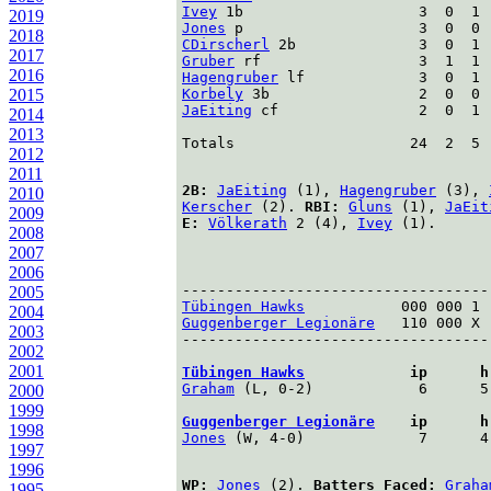
Ivey
 1b                    3  0  1 
2019
Jones
 p                    3  0  0 
2018
CDirscherl
 2b              3  0  1 
2017
Gruber
 rf                  3  1  1 
2016
Hagengruber
 lf             3  0  1 
2015
Korbely
 3b                 2  0  0 
JaEiting
 cf                2  0  1 
2014
2013
Totals                    24  2  5  
2012
2011
2B:
JaEiting
(1),
Hagengruber
(3),
2010
Kerscher
(2).
RBI:
Gluns
(1),
JaEit
2009
E:
Völkerath
2 (4),
Ivey
(1).
2008
2007
2006
                                   
2005
Tübingen Hawks
           000 000 1 
2004
Guggenberger Legionäre
   110 000 X 
2003
-----------------------------------
2002
2001
Tübingen Hawks
            ip      h
Graham
 (L, 0-2)            6      5
2000
1999
Guggenberger Legionäre
    ip      h
1998
Jones
 (W, 4-0)             7      4
1997
1996
WP:
Jones
(2).
Batters Faced:
Graha
1995