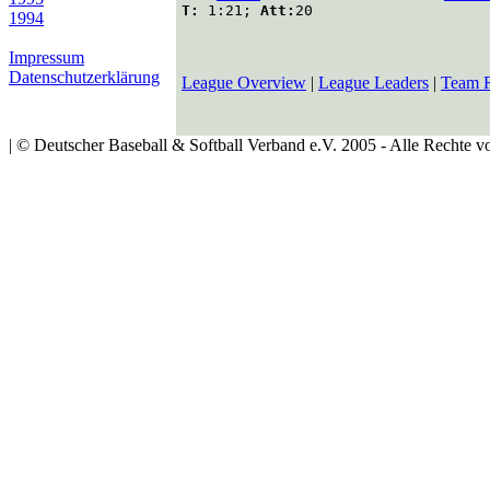
T:
1:21;
Att:
20
1994
Impressum
Datenschutzerklärung
League Overview
|
League Leaders
|
Team 
| © Deutscher Baseball & Softball Verband e.V. 2005 - Alle Rechte vo