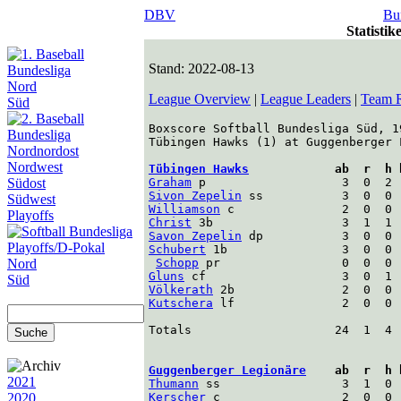
DBV
Bu
Statisti
Stand: 2022-08-13
Nord
League Overview
|
League Leaders
|
Team 
Süd
Boxscore Softball Bundesliga Süd, 19
Tübingen Hawks (1) at Guggenberger 
Nordnordost
Nordwest
Tübingen Hawks
            ab  r  h 
Südost
Graham
 p                   3  0  2 
Sivon Zepelin
 ss           3  0  0 
Südwest
Williamson
 c               2  0  0 
Playoffs
Christ
 3b                  3  1  1 
Savon Zepelin
 dp           3  0  0 
Playoffs/D-Pokal
Schubert
 1b                3  0  0 
Nord
Schopp
 pr                 0  0  0 
Gluns
 cf                   3  0  1 
Süd
Völkerath
 2b               2  0  0 
Kutschera
 lf               2  0  0 
Totals                    24  1  4  
Guggenberger Legionäre
    ab  r  h 
2021
Thumann
 ss                 3  1  0 
2020
Kerscher
 c                 2  0  0 