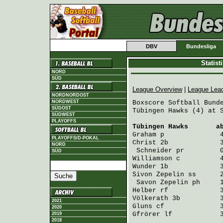
DBV
Bundesliga
Statis
NORD
SÜD
League Overview
|
League Lea
NORDNORDOST
NORDWEST
Boxscore Softball Bunde
SÜDOST
Tübingen Hawks (4) at S
SÜDWEST
PLAYOFFS
Tübingen Hawks
       a
Graham
 p              
PLAYOFFS/D-POKAL
Christ
 2b             
NORD
Schneider
 pr         
SÜD
Williamson
 c          
Wunder
 1b             
Sivon Zepelin
 ss      
Savon Zepelin
 ph     
Helber
 rf             
Völkerath
 3b          
2021
Gluns
 cf              
2020
Gfrörer
 lf            
2019
2018