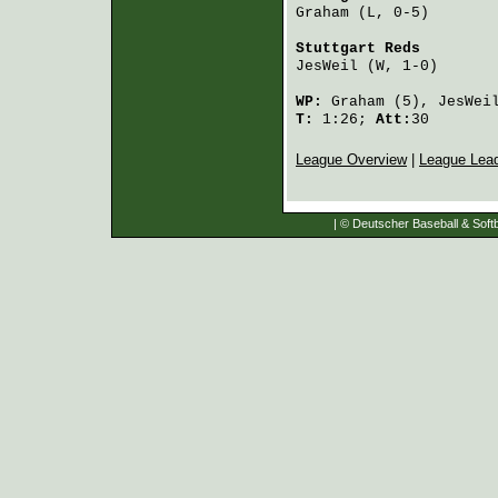
Graham
 (L, 0-5)       
Stuttgart Reds
        
JesWeil
 (W, 1-0)      
WP:
Graham
(5),
JesWei
T:
1:26;
Att:
30
League Overview
|
League Lea
| © Deutscher Baseball & Softb