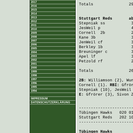
2017
Totals               29
2016
2015
2014
2013
Stuttgart Reds
       a
2012
Stepniak
 ss           
2011
JesWeil
 p             
2010
Cornell 
 2b           
2009
2008
Kane
 3b               
2007
JenWeil
 cf            
2006
Berkley
 1b            
2005
Breuninger
 c          
2004
Apel
 lf               
2003
2002
Petzold
 rf            
2001
2000
Totals               26
1999
1998
1997
2B:
Williamson
(2),
Wu
1996
Cornell
(1).
RBI:
Gfrö
1995
Stepniak
(10),
JesWeil
1994
E:
Gfrörer
(3),
Sivon 
IMPRESSUM
DATENSCHUTZERKLÄRUNG
                       
Tübingen Hawks
   020 0
Stuttgart Reds
   202 1
-----------------------
Tübingen Hawks
        