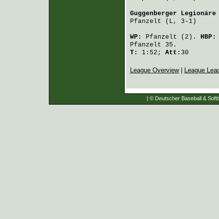
Guggenberger Legionäre
Pfanzelt
 (L, 3-1)     
WP:
Pfanzelt
(2).
HBP
Pfanzelt
35.
T:
1:52;
Att:
30
League Overview
|
League Lea
| © Deutscher Baseball & Softb