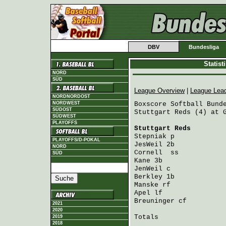
DBV
Bundesliga
Statis
NORD
SÜD
League Overview
|
League Lea
NORDNORDOST
NORDWEST
Boxscore Softball Bunde
SÜDOST
Stuttgart Reds (4) at G
SÜDWEST
PLAYOFFS
Stuttgart Reds
        
Stepniak
 p            
PLAYOFFS/D-POKAL
JesWeil
 2b            
NORD
Cornell 
 ss           
SÜD
Kane
 3b               
JenWeil
 c             
Berkley
 1b            
Manske
 rf             
Apel
 lf               
Breuninger
 cf         
2021
2020
Totals                 
2019
2018