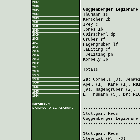
2017
2016
Guggenberger Legionäre
2015
Thumann
 ss            
2014
2013
Kerscher
 2b           
2012
Ivey
 c                
2011
Jones
 1b              
2010
CDirscherl
 dp         
2009
2008
Gruber
 rf             
2007
Hagengruber
 lf        
2006
JaEiting
 cf           
2005
JeEiting
 ph          
2004
Korbely
 3b            
2003
2002
2001
Totals                 
2000
1999
2B:
Cornell
(3),
JenWe
1998
1997
Apel
(1),
Kane
(1).
RB
1996
(9),
Hagengruber
(2).
1995
E:
Thumann
(5).
DP:
REG
1994
                       
IMPRESSUM
DATENSCHUTZERKLÄRUNG
Stuttgart Reds
        
Guggenberger Legionäre
-----------------------
Stuttgart Reds
        
Stepniak
 (W, 4-3)     